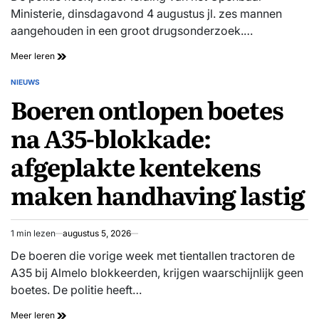
Ministerie, dinsdagavond 4 augustus jl. zes mannen
aangehouden in een groot drugsonderzoek.…
Zes
Meer leren
verdachten
aangehouden
NIEUWS
GEPLAATST
in
Boeren ontlopen boetes
IN
groot
drugsonderzoek
na A35-blokkade:
afgeplakte kentekens
maken handhaving lastig
1 min lezen
augustus 5, 2026
Geschatte
leestijd
De boeren die vorige week met tientallen tractoren de
A35 bij Almelo blokkeerden, krijgen waarschijnlijk geen
boetes. De politie heeft…
Boeren
Meer leren