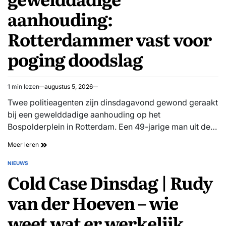
in
aanhouding:
koffer
in
Rotterdammer vast voor
Athene
poging doodslag
1 min lezen
augustus 5, 2026
Geschatte
leestijd
Twee politieagenten zijn dinsdagavond gewond geraakt
bij een gewelddadige aanhouding op het
Bospolderplein in Rotterdam. Een 49-jarige man uit de…
Agenten
Meer leren
in
ziekenhuis
NIEUWS
GEPLAATST
na
Cold Case Dinsdag | Rudy
IN
gewelddadige
aanhouding:
van der Hoeven – wie
Rotterdammer
vast
weet wat er werkelijk
voor
poging