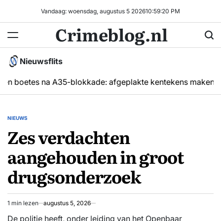
Ga
Vandaag: woensdag, augustus 5 2026
10
:
59
:
20
PM
naar
Crimeblog.nl
de
inhoud
Nieuwsflits
n boetes na A35-blokkade: afgeplakte kentekens maken hand
NIEUWS
GEPLAATST
Zes verdachten
IN
aangehouden in groot
drugsonderzoek
1 min lezen
augustus 5, 2026
Geschatte
leestijd
De politie heeft, onder leiding van het Openbaar