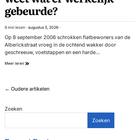
gebeurde?
doodslag
8 min lezen
augustus 5, 2026
Geschatte
leestijd
Op 8 september 2006 schrokken flatbewoners van de
Alberickstraat vroeg in de ochtend wakker door
geschreeuw, voetstappen en een harde…
Cold
Meer leren
Case
Dinsdag
|
Rudy
Berichtennavigatie
←
Oudere artikelen
van
der
Hoeven
Zoeken
–
wie
weet
Zoeken
wat
er
werkelijk