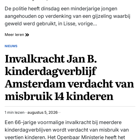
Geschatte
leestijd
De politie heeft dinsdag een minderjarige jongen
aangehouden op verdenking van een gijzeling waarbij
geweld werd gebruikt, in Lisse, vorige…
Minderjarige
Meer leren
verdachte
aangehouden
NIEUWS
GEPLAATST
voor
Invalkracht Jan B.
IN
gijzeling
Lisse
kinderdagverblijf
Amsterdam verdacht van
misbruik 14 kinderen
1 min lezen
augustus 5, 2026
Geschatte
leestijd
Een 66-jarige voormalige invalkracht bij meerdere
kinderdagverblijven wordt verdacht van misbruik van
veertien kinderen. Het Openbaar Ministerie heeft het