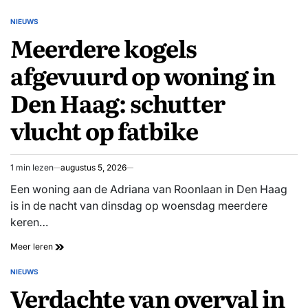
ontlopen
boetes
NIEUWS
GEPLAATST
na
Meerdere kogels
IN
A35-
blokkade:
afgevuurd op woning in
afgeplakte
kentekens
Den Haag: schutter
maken
handhaving
vlucht op fatbike
lastig
1 min lezen
augustus 5, 2026
Geschatte
leestijd
Een woning aan de Adriana van Roonlaan in Den Haag
is in de nacht van dinsdag op woensdag meerdere
keren…
Meerdere
Meer leren
kogels
afgevuurd
NIEUWS
GEPLAATST
op
Verdachte van overval in
IN
woning
in