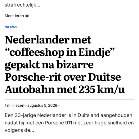
strafrechtelijk…
Invalkracht
Meer leren
Jan
B.
NIEUWS
GEPLAATST
kinderdagverblijf
Nederlander met
IN
Amsterdam
verdacht
“coffeeshop in Eindje”
van
misbruik
gepakt na bizarre
14
kinderen
Porsche-rit over Duitse
Autobahn met 235 km/u
1 min lezen
augustus 5, 2026
Geschatte
leestijd
Een 23-jarige Nederlander is in Duitsland aangehouden
nadat hij met een Porsche 911 met zeer hoge snelheid en
volgens de…