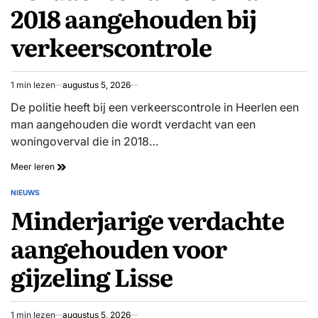
2018 aangehouden bij
Den
Haag:
verkeerscontrole
schutter
vlucht
op
fatbike
1 min lezen
augustus 5, 2026
Geschatte
leestijd
De politie heeft bij een verkeerscontrole in Heerlen een
man aangehouden die wordt verdacht van een
woningoverval die in 2018…
Verdachte
Meer leren
van
overval
NIEUWS
GEPLAATST
in
Minderjarige verdachte
IN
2018
aangehouden
aangehouden voor
bij
verkeerscontrole
gijzeling Lisse
1 min lezen
augustus 5, 2026