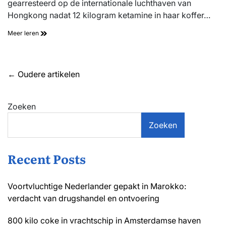
gearresteerd op de internationale luchthaven van
Hongkong nadat 12 kilogram ketamine in haar koffer…
Nederlandse
Meer leren
vrouw
(65)
opgepakt
met
Berichtennavigatie
←
Oudere artikelen
300K
aan
drugs
Zoeken
op
vliegveld
Hongkong:
Zoeken
levenslang
dreigt
Recent Posts
Voortvluchtige Nederlander gepakt in Marokko:
verdacht van drugshandel en ontvoering
800 kilo coke in vrachtschip in Amsterdamse haven