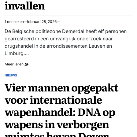
invallen
aangegeven
als
ik
het
1 min lezen
februari 28, 2026
Geschatte
wist’
leestijd
De Belgische politiezone Demerdal heeft elf personen
gearresteerd in een omvangrijk onderzoek naar
drugshandel in de arrondissementen Leuven en
Limburg.…
Drugsbende
Meer leren
geleid
vanuit
NIEUWS
GEPLAATST
gevangenis
Vier mannen opgepakt
IN
opgerold
in
voor internationale
België:
11
wapenhandel: DNA op
arrestaties
en
wapens in verborgen
cocaïne
in
beslag
ruimtes haven Dover
bij