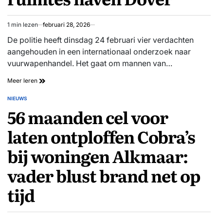
invallen
1 min lezen
februari 28, 2026
Geschatte
leestijd
De politie heeft dinsdag 24 februari vier verdachten
aangehouden in een internationaal onderzoek naar
vuurwapenhandel. Het gaat om mannen van…
Vier
Meer leren
mannen
opgepakt
NIEUWS
GEPLAATST
voor
56 maanden cel voor
IN
internationale
wapenhandel:
laten ontploffen Cobra’s
DNA
op
bij woningen Alkmaar:
wapens
in
vader blust brand net op
verborgen
ruimtes
haven
tijd
Dover