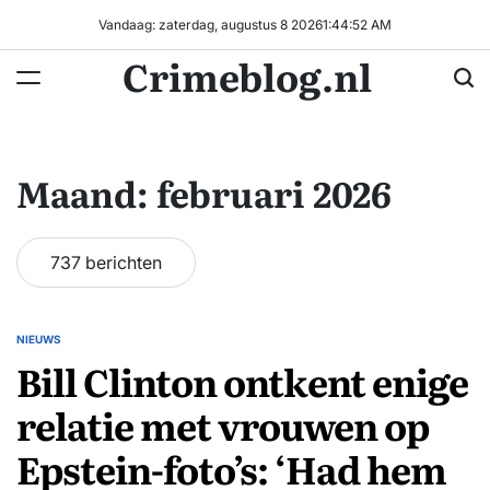
Ga
Vandaag: zaterdag, augustus 8 2026
1
:
44
:
52
AM
naar
Crimeblog.nl
de
inhoud
Maand:
februari 2026
737 berichten
NIEUWS
GEPLAATST
Bill Clinton ontkent enige
IN
relatie met vrouwen op
Epstein-foto’s: ‘Had hem