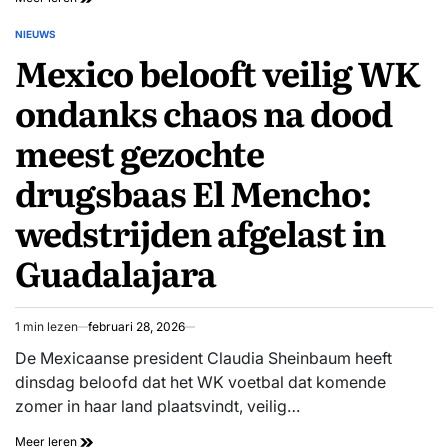
voortvluchtigen
met
NIEUWS
GEPLAATST
flinke
Mexico belooft veilig WK
IN
gevangenisstraffen
opgepakt
ondanks chaos na dood
meest gezochte
drugsbaas El Mencho:
wedstrijden afgelast in
Guadalajara
1 min lezen
februari 28, 2026
Geschatte
leestijd
De Mexicaanse president Claudia Sheinbaum heeft
dinsdag beloofd dat het WK voetbal dat komende
zomer in haar land plaatsvindt, veilig…
Mexico
Meer leren