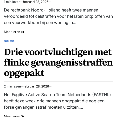
1 min lezen
februari 28, 2026
Geschatte
leestijd
De rechtbank Noord-Holland heeft twee mannen
veroordeeld tot celstraffen voor het laten ontploffen van
een vuurwerkbom bij een woning in…
56
Meer leren
maanden
cel
NIEUWS
GEPLAATST
voor
Drie voortvluchtigen met
IN
laten
ontploffen
flinke gevangenisstraffen
Cobra’s
bij
opgepakt
woningen
Alkmaar:
vader
blust
2 min lezen
februari 28, 2026
brand
Geschatte
net
leestijd
Het Fugitive Active Search Team Netherlands (FASTNL)
op
heeft deze week drie mannen opgepakt die nog een
tijd
forse gevangenisstraf moeten uitzitten.…
Drie
Meer leren