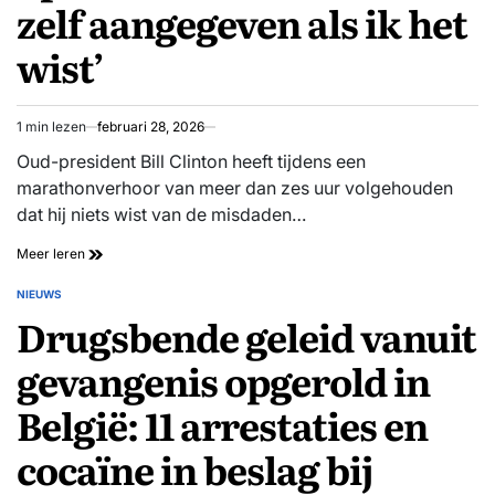
zelf aangegeven als ik het
wist’
1 min lezen
februari 28, 2026
Geschatte
leestijd
Oud-president Bill Clinton heeft tijdens een
marathonverhoor van meer dan zes uur volgehouden
dat hij niets wist van de misdaden…
Bill
Meer leren
Clinton
ontkent
NIEUWS
GEPLAATST
enige
Drugsbende geleid vanuit
IN
relatie
met
gevangenis opgerold in
vrouwen
op
België: 11 arrestaties en
Epstein-
foto’s:
cocaïne in beslag bij
‘Had
hem
zelf