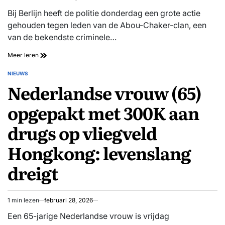
nek
Geschatte
leestijd
Bij Berlijn heeft de politie donderdag een grote actie
gehouden tegen leden van de Abou-Chaker-clan, een
van de bekendste criminele…
Grote
Meer leren
politieactie
in
NIEUWS
GEPLAATST
Berlijn
Nederlandse vrouw (65)
IN
tegen
criminele
opgepakt met 300K aan
clan
drugs op vliegveld
Hongkong: levenslang
dreigt
1 min lezen
februari 28, 2026
Geschatte
leestijd
Een 65-jarige Nederlandse vrouw is vrijdag