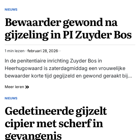
belooft
veilig
NIEUWS
GEPLAATST
WK
Bewaarder gewond na
IN
ondanks
chaos
gijzeling in PI Zuyder Bos
na
dood
meest
gezochte
1 min lezen
februari 28, 2026
Geschatte
drugsbaas
leestijd
El
In de penitentiaire inrichting Zuyder Bos in
Mencho:
Heerhugowaard is zaterdagmiddag een vrouwelijke
wedstrijden
bewaarder korte tijd gegijzeld en gewond geraakt bij…
afgelast
in
Bewaarder
Meer leren
Guadalajara
gewond
na
NIEUWS
GEPLAATST
gijzeling
Gedetineerde gijzelt
IN
in
PI
cipier met scherf in
Zuyder
Bos
gevangenis