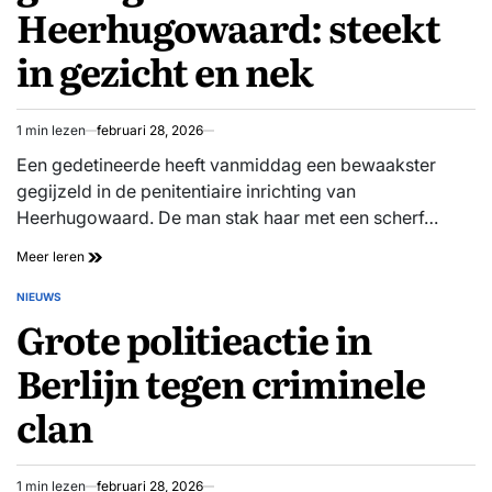
Heerhugowaard: steekt
in gezicht en nek
1 min lezen
februari 28, 2026
Geschatte
leestijd
Een gedetineerde heeft vanmiddag een bewaakster
gegijzeld in de penitentiaire inrichting van
Heerhugowaard. De man stak haar met een scherf…
Gedetineerde
Meer leren
gijzelt
cipier
NIEUWS
GEPLAATST
met
Grote politieactie in
IN
scherf
in
Berlijn tegen criminele
gevangenis
Heerhugowaard:
clan
steekt
in
gezicht
en
1 min lezen
februari 28, 2026