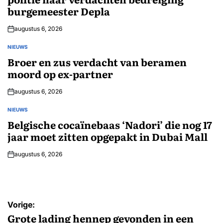
burgemeester Depla
augustus 6, 2026
NIEUWS
GEPLAATST
IN
Broer en zus verdacht van beramen
moord op ex-partner
augustus 6, 2026
NIEUWS
GEPLAATST
IN
Belgische cocaïnebaas ‘Nadori’ die nog 17
jaar moet zitten opgepakt in Dubai Mall
augustus 6, 2026
Bericht
Vorige:
navigatie
Grote lading hennep gevonden in een