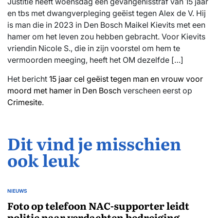
Justitie heeft woensdag een gevangenisstraf van 15 jaar
en tbs met dwangverpleging geëist tegen Alex de V. Hij
is man die in 2023 in Den Bosch Maikel Kievits met een
hamer om het leven zou hebben gebracht. Voor Kievits
vriendin Nicole S., die in zijn voorstel om hem te
vermoorden meeging, heeft het OM dezelfde […]
Het bericht
15 jaar cel geëist tegen man en vrouw voor
moord met hamer in Den Bosch
verscheen eerst op
Crimesite
.
Dit vind je misschien
ook leuk
NIEUWS
GEPLAATST
IN
Foto op telefoon NAC-supporter leidt
politie naar verdachten bedreiging