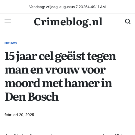
Ga
Vandaag: vrijdag, augustus 7 2026
4
:
49
:
11
AM
naar
Crimeblog.nl
de
inhoud
NIEUWS
GEPLAATST
15 jaar cel geëist tegen
IN
man en vrouw voor
moord met hamer in
Den Bosch
februari 20, 2025