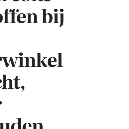
ffen bij
rwinkel
ht,
r
ouden