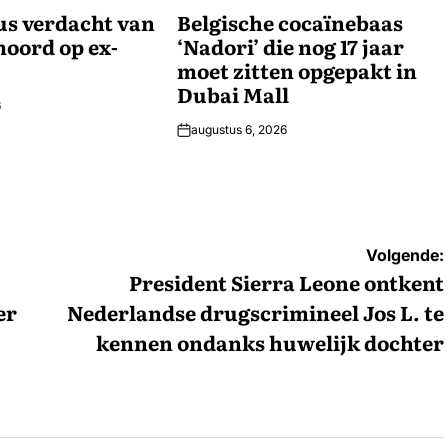
us verdacht van
IN
Belgische cocaïnebaas
oord op ex-
‘Nadori’ die nog 17 jaar
moet zitten opgepakt in
Dubai Mall
6
augustus 6, 2026
Volgende:
President Sierra Leone ontkent
er
Nederlandse drugscrimineel Jos L. te
kennen ondanks huwelijk dochter