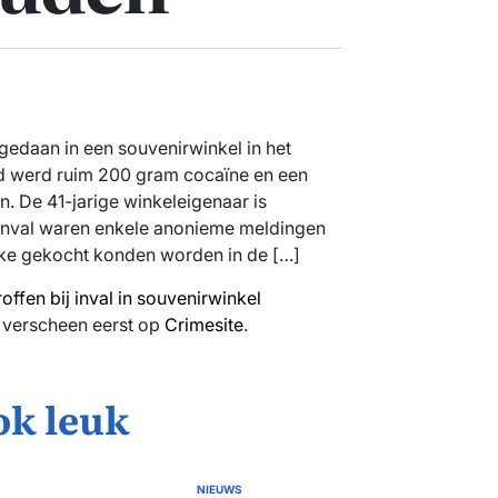
 gedaan in een souvenirwinkel in het
nd werd ruim 200 gram cocaïne en een
en. De 41-jarige winkeleigenaar is
inval waren enkele anonieme meldingen
ke gekocht konden worden in de […]
ffen bij inval in souvenirwinkel
verscheen eerst op
Crimesite
.
ok leuk
NIEUWS
GEPLAATST