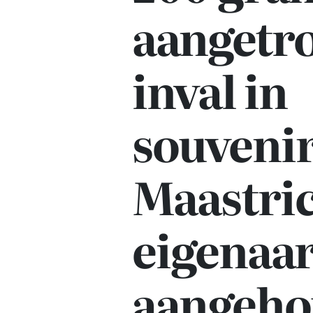
aangetro
inval in
souveni
Maastric
eigenaa
aangeh