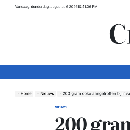
Ga
Vandaag: donderdag, augustus 6 2026
10
:
41
:
07
PM
naar
C
de
inhoud
Home
Nieuws
200 gram coke aangetroffen bij inval in souv
NIEUWS
GEPLAATST
200 gra
IN