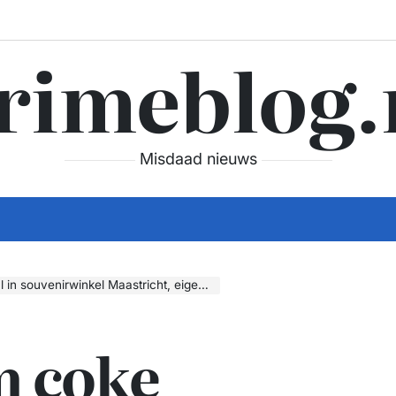
rimeblog.
Misdaad nieuws
enirwinkel Maastricht, eigenaar aangehouden
m coke