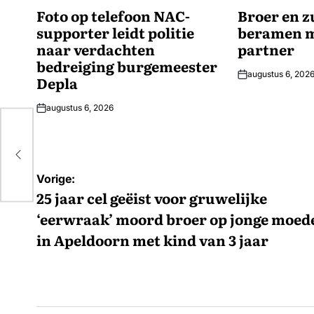
IN
Foto op telefoon NAC-
IN
Broer en z
supporter leidt politie
beramen m
naar verdachten
partner
bedreiging burgemeester
augustus 6, 202
Depla
augustus 6, 2026
 3
Bericht
Vorige:
navigatie
25 jaar cel geëist voor gruwelijke
‘eerwraak’ moord broer op jonge moed
in Apeldoorn met kind van 3 jaar