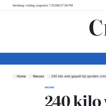
Ga
Vandaag: vrijdag, augustus 7 2026
6
:
27
:
27
PM
naar
C
de
inhoud
Home
Nieuws
240 kilo wiet gepakt bij oprollen criminel
NIEUWS
GEPLAATST
240 kilo
IN