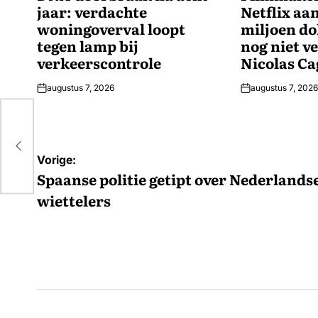
jaar: verdachte
Netflix aan
woningoverval loopt
miljoen dol
tegen lamp bij
nog niet v
verkeerscontrole
Nicolas Ca
augustus 7, 2026
augustus 7, 2026
Bericht
Vorige:
navigatie
Spaanse politie getipt over Nederlands
wiettelers