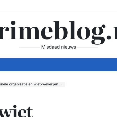
rimeblog.
Misdaad nieuws
e organisatie en wietkwekerijen na invallen
 wiet