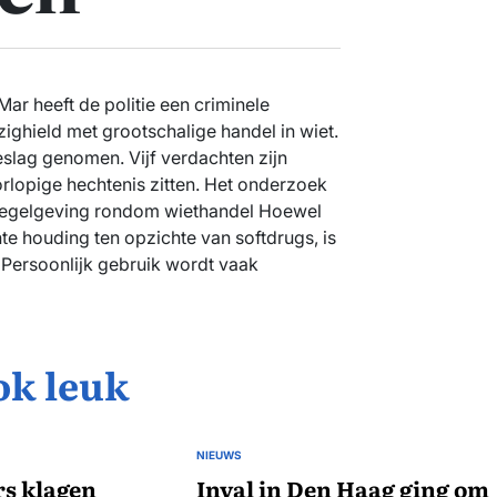
ar heeft de politie een criminele
zighield met grootschalige handel in wiet.
beslag genomen. Vijf verdachten zijn
orlopige hechtenis zitten. Het onderzoek
 regelgeving rondom wiethandel Hoewel
te houding ten opzichte van softdrugs, is
 Persoonlijk gebruik wordt vaak
ok leuk
NIEUWS
GEPLAATST
s klagen
IN
Inval in Den Haag ging om