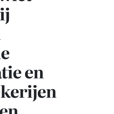
ij
n
le
tie en
kerijen
len