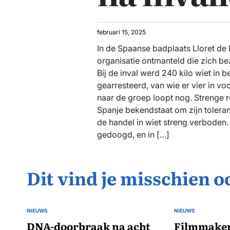
februari 15, 2025
In de Spaanse badplaats Lloret de M
organisatie ontmanteld die zich be
Bij de inval werd 240 kilo wiet in 
gearresteerd, van wie er vier in vo
naar de groep loopt nog. Strenge
Spanje bekendstaat om zijn toleran
de handel in wiet streng verboden.
gedoogd, en in […]
Dit vind je misschien o
NIEUWS
NIEUWS
GEPLAATST
GEPLAATST
IN
DNA-doorbraak na acht
IN
Filmmaker