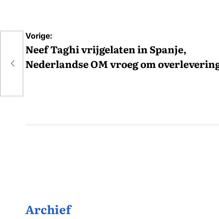
Bericht
Vorige:
navigatie
Neef Taghi vrijgelaten in Spanje,
Nederlandse OM vroeg om overleverin
Archief