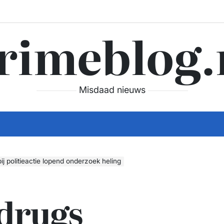
rimeblog.
Misdaad nieuws
ij politieactie lopend onderzoek heling
 drugs