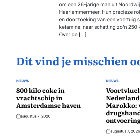
om een 26-jarige man uit Noordwij
Haarlemmermeer. Hun precieze rol 
en doorzoeking van een voertuig st
ketamine, naar schatting zo’n 250 
Over de […]
Dit vind je misschien o
NIEUWS
NIEUWS
GEPLAATST
GEPLAATST
IN
800 kilo coke in
IN
Voortvluch
vrachtschip in
Nederlande
Amsterdamse haven
Marokko: 
drugshand
augustus 7, 2026
ontvoerin
augustus 7, 2026