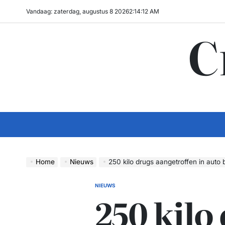
Ga
Vandaag: zaterdag, augustus 8 2026
2
:
14
:
13
AM
naar
C
de
inhoud
Home
Nieuws
250 kilo drugs aangetroffen in auto b
NIEUWS
GEPLAATST
250 kilo
IN