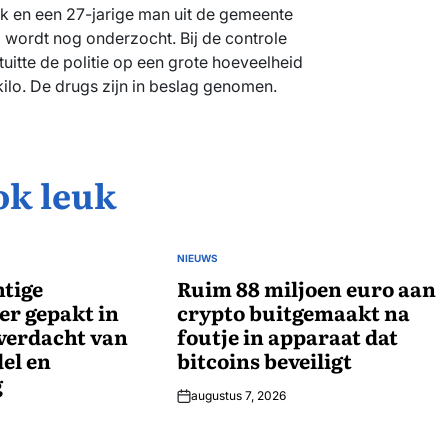
k en een 27-jarige man uit de gemeente
wordt nog onderzocht. Bij de controle
uitte de politie op een grote hoeveelheid
kilo. De drugs zijn in beslag genomen.
ok leuk
NIEUWS
GEPLAATST
tige
IN
Ruim 88 miljoen euro aan
r gepakt in
crypto buitgemaakt na
verdacht van
foutje in apparaat dat
el en
bitcoins beveiligt
g
augustus 7, 2026