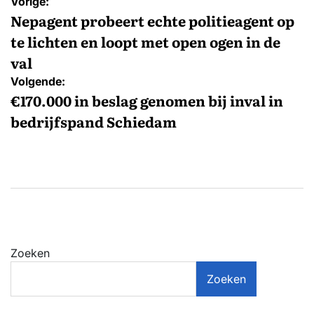
Bericht
Vorige:
navigatie
Nepagent probeert echte politieagent op
te lichten en loopt met open ogen in de
val
Volgende:
€170.000 in beslag genomen bij inval in
bedrijfspand Schiedam
Zoeken
Zoeken