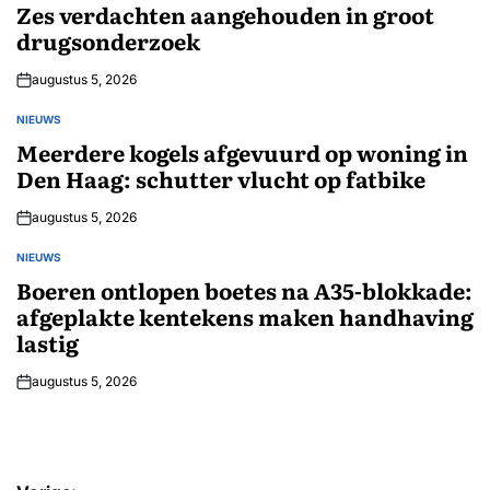
IN
Zes verdachten aangehouden in groot
drugsonderzoek
augustus 5, 2026
NIEUWS
GEPLAATST
IN
Meerdere kogels afgevuurd op woning in
Den Haag: schutter vlucht op fatbike
augustus 5, 2026
NIEUWS
GEPLAATST
IN
Boeren ontlopen boetes na A35-blokkade:
afgeplakte kentekens maken handhaving
lastig
augustus 5, 2026