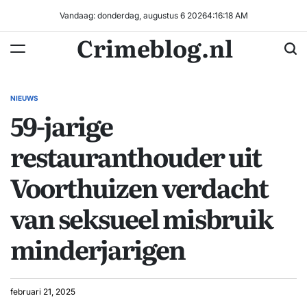
Ga
Vandaag: donderdag, augustus 6 2026
4
:
16
:
19
AM
naar
Crimeblog.nl
de
inhoud
NIEUWS
GEPLAATST
59-jarige
IN
restauranthouder uit
Voorthuizen verdacht
van seksueel misbruik
minderjarigen
februari 21, 2025