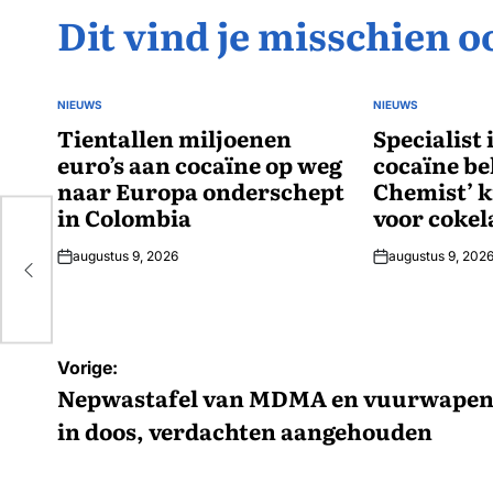
Dit vind je misschien o
NIEUWS
NIEUWS
GEPLAATST
GEPLAATST
IN
Tientallen miljoenen
IN
Specialist
euro’s aan cocaïne op weg
cocaïne be
naar Europa onderschept
Chemist’ kr
in Colombia
voor cokel
augustus 9, 2026
augustus 9, 202
Bericht
Vorige:
navigatie
Nepwastafel van MDMA en vuurwape
in doos, verdachten aangehouden