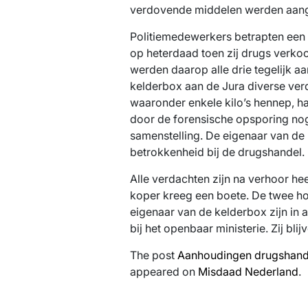
verdovende middelen werden aange
Politiemedewerkers betrapten een
op heterdaad toen zij drugs verko
werden daarop alle drie tegelijk 
kelderbox aan de Jura diverse ve
waaronder enkele kilo’s hennep, h
door de forensische opsporing no
samenstelling. De eigenaar van d
betrokkenheid bij de drugshandel.
Alle verdachten zijn na verhoor h
koper kreeg een boete. De twee h
eigenaar van de kelderbox zijn in
bij het openbaar ministerie. Zij bl
The post
Aanhoudingen drugshand
appeared on
Misdaad Nederland
.