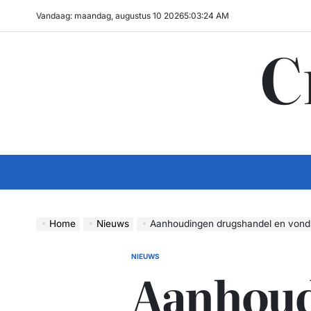
Ga
Vandaag: maandag, augustus 10 2026
5
:
03
:
25
AM
naar
C
de
inhoud
Home
Nieuws
Aanhoudingen drugshandel en vond
NIEUWS
GEPLAATST
Aanhou
IN