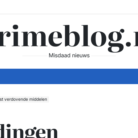
rimeblog.
Misdaad nieuws
st verdovende middelen
dingen