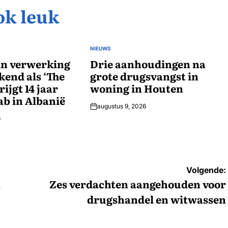
ok leuk
NIEUWS
GEPLAATST
 in verwerking
IN
Drie aanhoudingen na
kend als ‘The
grote drugsvangst in
ijgt 14 jaar
woning in Houten
ab in Albanië
augustus 9, 2026
6
Volgende:
n
Zes verdachten aangehouden voor
drugshandel en witwassen