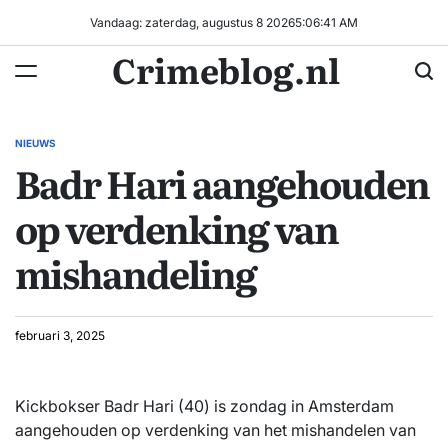
Ga
Vandaag: zaterdag, augustus 8 2026
5
:
06
:
42
AM
naar
Crimeblog.nl
de
inhoud
NIEUWS
GEPLAATST
Badr Hari aangehouden
IN
op verdenking van
mishandeling
februari 3, 2025
Kickbokser Badr Hari (40) is zondag in Amsterdam
aangehouden op verdenking van het mishandelen van