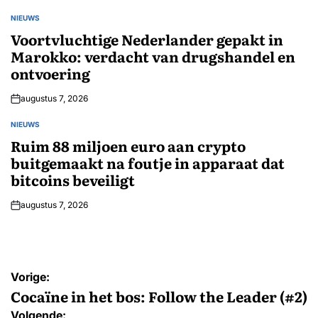
NIEUWS
GEPLAATST
IN
Voortvluchtige Nederlander gepakt in
Marokko: verdacht van drugshandel en
ontvoering
augustus 7, 2026
NIEUWS
GEPLAATST
IN
Ruim 88 miljoen euro aan crypto
buitgemaakt na foutje in apparaat dat
bitcoins beveiligt
augustus 7, 2026
Bericht
Vorige:
navigatie
Cocaïne in het bos: Follow the Leader (#2)
Volgende: