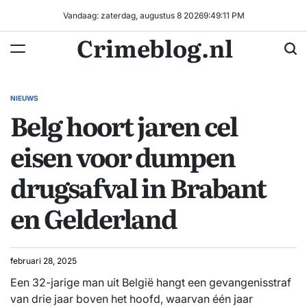
Ga
Vandaag: zaterdag, augustus 8 2026
9
:
49
:
11
PM
naar
Crimeblog.nl
de
inhoud
NIEUWS
GEPLAATST
Belg hoort jaren cel
IN
eisen voor dumpen
drugsafval in Brabant
en Gelderland
februari 28, 2025
Een 32-jarige man uit België hangt een gevangenisstraf
van drie jaar boven het hoofd, waarvan één jaar