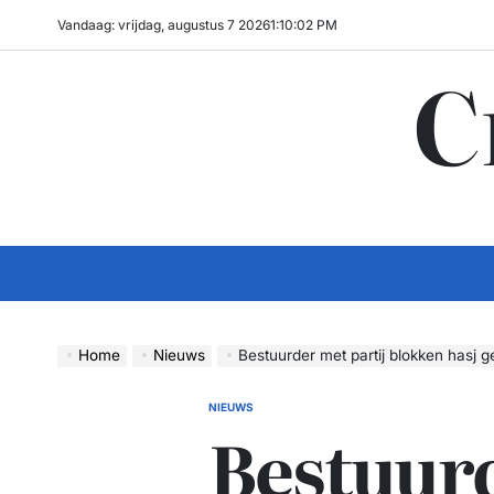
Ga
Vandaag: vrijdag, augustus 7 2026
1
:
10
:
03
PM
naar
C
de
inhoud
Home
Nieuws
Bestuurder met partij blokken hasj gep
NIEUWS
GEPLAATST
Bestuur
IN