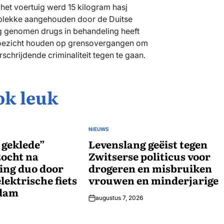
het voertuig werd 15 kilogram hasj
r plekke aangehouden door de Duitse
ag genomen drugs in behandeling heeft
 toezicht houden op grensovergangen om
chrijdende criminaliteit tegen te gaan.
ok leuk
NIEUWS
GEPLAATST
 geklede”
IN
Levenslang geëist tegen
zocht na
Zwitserse politicus voor
ing duo door
drogeren en misbruiken
lektrische fiets
vrouwen en minderjarige
rdam
augustus 7, 2026