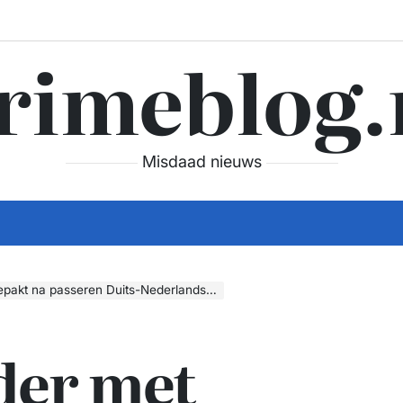
rimeblog.
Misdaad nieuws
akt na passeren Duits-Nederlandse grens
der met