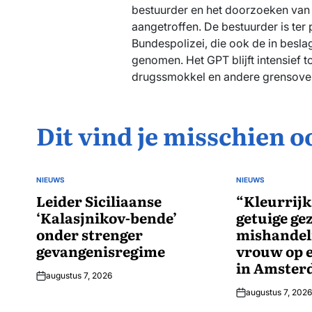
bestuurder en het doorzoeken van 
aangetroffen. De bestuurder is te
Bundespolizei, die ook de in besl
genomen. Het GPT blijft intensief
drugssmokkel en andere grensovers
Dit vind je misschien o
NIEUWS
NIEUWS
GEPLAATST
GEPLAATST
IN
Leider Siciliaanse
IN
“Kleurrijk
‘Kalasjnikov-bende’
getuige ge
onder strenger
mishandel
gevangenisregime
vrouw op e
in Amste
augustus 7, 2026
augustus 7, 2026