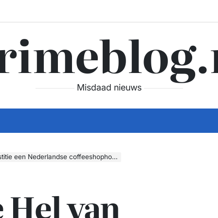
rimeblog.
Misdaad nieuws
n Nederlandse coffeeshophouder kapot maakte
 Hel van