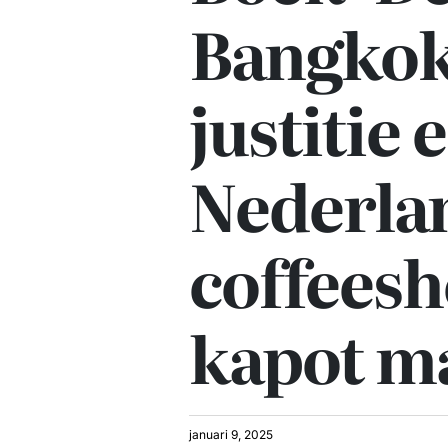
Bangkok’
justitie 
Nederla
coffees
kapot m
januari 9, 2025