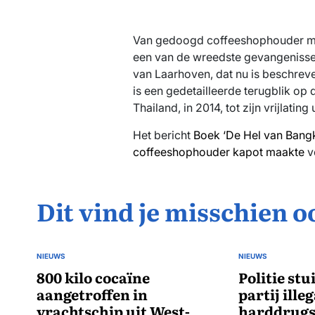
Van gedoogd coffeeshophouder me
een van de wreedste gevangenissen
van Laarhoven, dat nu is beschreve
is een gedetailleerde terugblik op
Thailand, in 2014, tot zijn vrijlating 
Het bericht
Boek ‘De Hel van Bangk
coffeeshophouder kapot maakte
v
Dit vind je misschien o
NIEUWS
NIEUWS
GEPLAATST
GEPLAATST
IN
800 kilo cocaïne
IN
Politie stu
aangetroffen in
partij illeg
vrachtschip uit West-
harddrugs