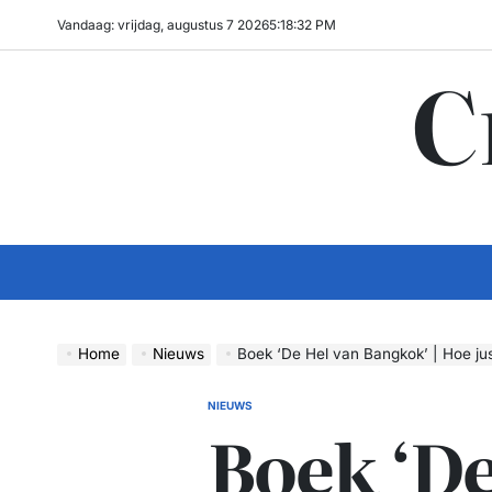
Ga
Vandaag: vrijdag, augustus 7 2026
5
:
18
:
33
PM
naar
C
de
inhoud
Home
Nieuws
Boek ‘De Hel van Bangkok’ | Hoe justitie ee
NIEUWS
GEPLAATST
Boek ‘De
IN