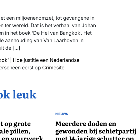
t een miljoenenomzet, tot gevangene in
 ter wereld. Dat is het verhaal van Johan
n in het boek ‘De Hel van Bangkok’. Het
 de aanhouding van Van Laarhoven in
uit de […]
ok’ | Hoe justitie een Nederlandse
erscheen eerst op
Crimesite
.
ok leuk
NIEUWS
GEPLAATST
it op grote
IN
Meerdere doden en
ale pillen,
gewonden bij schietpartij
 en vuurwerk
met 14-jarige schutter op