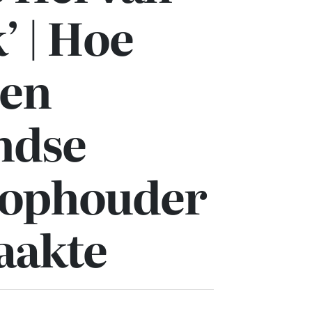
 | Hoe
een
ndse
hophouder
aakte