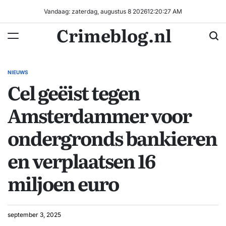
Ga
Vandaag: zaterdag, augustus 8 2026
12
:
20
:
28
AM
naar
Crimeblog.nl
de
inhoud
NIEUWS
GEPLAATST
Cel geëist tegen
IN
Amsterdammer voor
ondergronds bankieren
en verplaatsen 16
miljoen euro
september 3, 2025