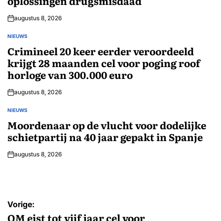
oplossingen drugsmisdaad
augustus 8, 2026
NIEUWS
GEPLAATST
IN
Crimineel 20 keer eerder veroordeeld
krijgt 28 maanden cel voor poging roof
horloge van 300.000 euro
augustus 8, 2026
NIEUWS
GEPLAATST
IN
Moordenaar op de vlucht voor dodelijke
schietpartij na 40 jaar gepakt in Spanje
augustus 8, 2026
Bericht
Vorige:
navigatie
OM eist tot vijf jaar cel voor