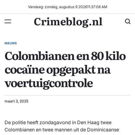
Ga
Vandaag: zondag, augustus 9 2026
11
:
37
:
07
AM
naar
Crimeblog.nl
de
inhoud
NIEUWS
GEPLAATST
Colombianen en 80 kilo
IN
cocaïne opgepakt na
voertuigcontrole
maart 3, 2025
De politie heeft zondagavond in Den Haag twee
Colombianen en twee mannen uit de Dominicaanse