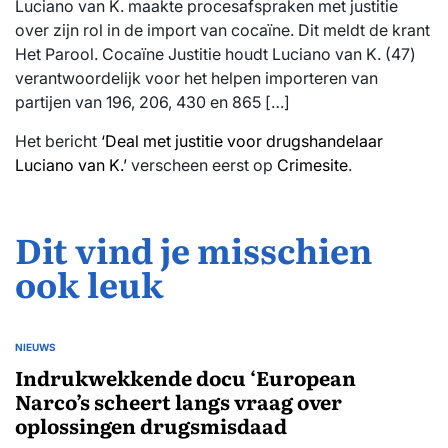
Luciano van K. maakte procesafspraken met justitie
over zijn rol in de import van cocaïne. Dit meldt de krant
Het Parool. Cocaïne Justitie houdt Luciano van K. (47)
verantwoordelijk voor het helpen importeren van
partijen van 196, 206, 430 en 865 […]
Het bericht
‘Deal met justitie voor drugshandelaar
Luciano van K.’
verscheen eerst op
Crimesite
.
Dit vind je misschien
ook leuk
NIEUWS
GEPLAATST
IN
Indrukwekkende docu ‘European
Narco’s scheert langs vraag over
oplossingen drugsmisdaad