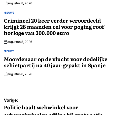
augustus 8, 2026
NIEUWS
GEPLAATST
IN
Crimineel 20 keer eerder veroordeeld
krijgt 28 maanden cel voor poging roof
horloge van 300.000 euro
augustus 8, 2026
NIEUWS
GEPLAATST
IN
Moordenaar op de vlucht voor dodelijke
schietpartij na 40 jaar gepakt in Spanje
augustus 8, 2026
Bericht
Vorige:
navigatie
Politie haalt webwinkel voor
cybercriminelen offline bij grote actie