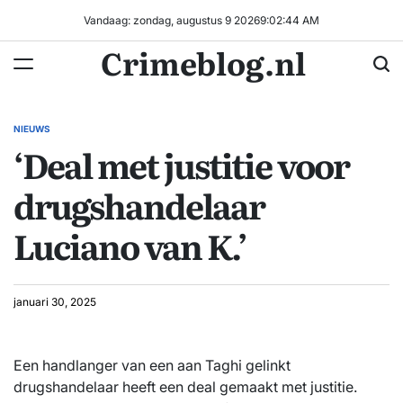
Ga
Vandaag: zondag, augustus 9 2026
9
:
02
:
45
AM
naar
Crimeblog.nl
de
inhoud
NIEUWS
GEPLAATST
‘Deal met justitie voor
IN
drugshandelaar
Luciano van K.’
januari 30, 2025
Een handlanger van een aan Taghi gelinkt
drugshandelaar heeft een deal gemaakt met justitie.