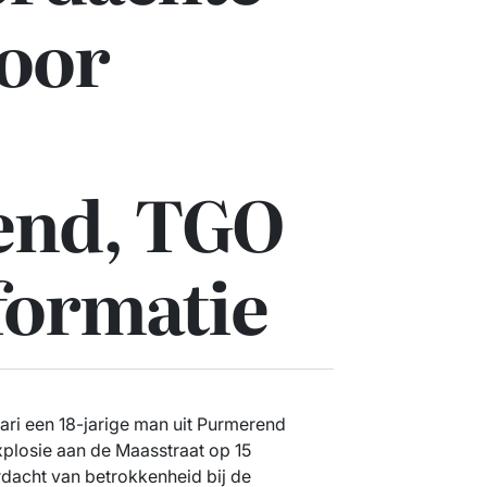
voor
end, TGO
formatie
uari een 18-jarige man uit Purmerend
plosie aan de Maasstraat op 15
acht van betrokkenheid bij de