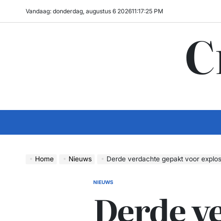
Ga
Vandaag: donderdag, augustus 6 2026
11
:
17
:
26
PM
naar
C
de
inhoud
Home
Nieuws
Derde verdachte gepakt voor explos
NIEUWS
GEPLAATST
Derde v
IN