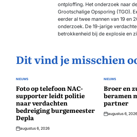
ontploffing. Het onderzoek naar d
Grootschalige Opsporing (TGO). E
eerder al twee mannen van 19 en 2
onderzoek. De 19-jarige verdacht
betrokkenheid bij de explosie en zi
Dit vind je misschien o
NIEUWS
NIEUWS
GEPLAATST
GEPLAATST
IN
Foto op telefoon NAC-
IN
Broer en z
supporter leidt politie
beramen m
naar verdachten
partner
bedreiging burgemeester
augustus 6, 202
Depla
augustus 6, 2026