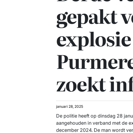
gepakt 
explosie
Purmer
zoekt in
januari 28, 2025
De politie heeft op dinsdag 28 jan
aangehouden in verband met de ex
december 2024. De man wordt verd