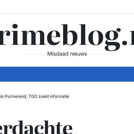
rimeblog.
Misdaad nieuws
ie Purmerend, TGO zoekt informatie
erdachte