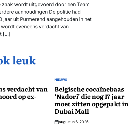
e zaak wordt uitgevoerd door een Team
erdere aanhoudingen De politie had
0 jaar uit Purmerend aangehouden in het
e wordt eveneens verdacht van
t […]
ok leuk
NIEUWS
GEPLAATST
us verdacht van
IN
Belgische cocaïnebaas
oord op ex-
‘Nadori’ die nog 17 jaar
moet zitten opgepakt in
Dubai Mall
6
augustus 6, 2026