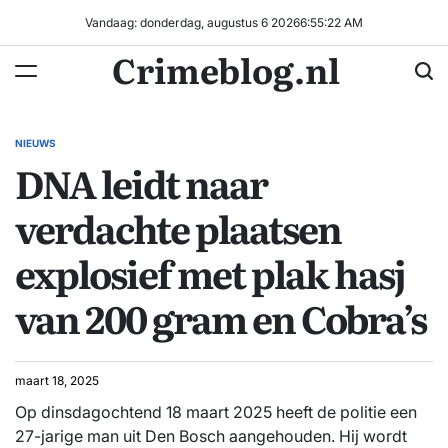
Ga
Vandaag: donderdag, augustus 6 2026
6
:
55
:
22
AM
naar
Crimeblog.nl
de
inhoud
NIEUWS
GEPLAATST
DNA leidt naar
IN
verdachte plaatsen
explosief met plak hasj
van 200 gram en Cobra’s
maart 18, 2025
Op dinsdagochtend 18 maart 2025 heeft de politie een
27-jarige man uit Den Bosch aangehouden. Hij wordt