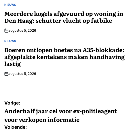
NIEUWS
GEPLAATST
IN
Meerdere kogels afgevuurd op woning in
Den Haag: schutter vlucht op fatbike
augustus 5, 2026
NIEUWS
GEPLAATST
IN
Boeren ontlopen boetes na A35-blokkade:
afgeplakte kentekens maken handhaving
lastig
augustus 5, 2026
Bericht
Vorige:
navigatie
Anderhalf jaar cel voor ex-politieagent
voor verkopen informatie
Volgende: