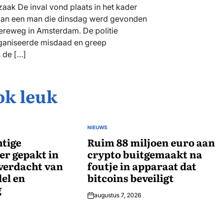
k De inval vond plaats in het kader
van een man die dinsdag werd gevonden
ereweg in Amsterdam. De politie
aniseerde misdaad en greep
 de […]
ok leuk
NIEUWS
GEPLAATST
tige
IN
Ruim 88 miljoen euro aan
r gepakt in
crypto buitgemaakt na
verdacht van
foutje in apparaat dat
el en
bitcoins beveiligt
g
augustus 7, 2026