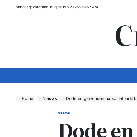
Ga
Vandaag: zaterdag, augustus 8 2026
5
:
56
:
58
AM
naar
C
de
inhoud
Home
Nieuws
Dode en gewonden na schietpartij bij
NIEUWS
GEPLAATST
Dode en
IN