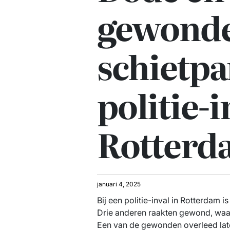
gewonde
schietpar
politie-i
Rotterd
januari 4, 2025
Bij een politie-inval in Rotterdam
Drie anderen raakten gewond, waar
Een van de gewonden overleed late