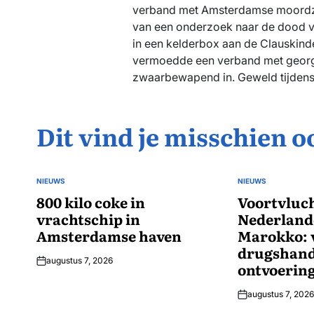
verband met Amsterdamse moordzaa
van een onderzoek naar de dood 
in een kelderbox aan de Clauskind
vermoedde een verband met georg
zwaarbewapend in. Geweld tijdens
Dit vind je misschien o
NIEUWS
NIEUWS
GEPLAATST
GEPLAATST
IN
800 kilo coke in
IN
Voortvluch
vrachtschip in
Nederlande
Amsterdamse haven
Marokko: 
drugshand
augustus 7, 2026
ontvoerin
augustus 7, 2026