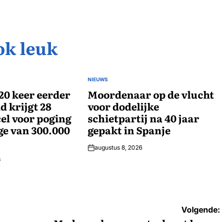
ok leuk
NIEUWS
GEPLAATST
20 keer eerder
IN
Moordenaar op de vlucht
d krijgt 28
voor dodelijke
el voor poging
schietpartij na 40 jaar
ge van 300.000
gepakt in Spanje
augustus 8, 2026
6
Volgende: