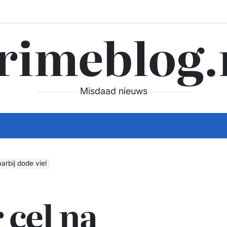
rimeblog.
Misdaad nieuws
arbij dode viel
 cel na