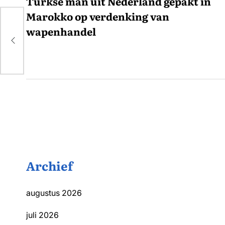
navigatie
Turkse man uit Nederland gepakt in
Marokko op verdenking van
in
wapenhandel
Archief
augustus 2026
juli 2026