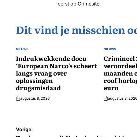
eerst op
Crimesite
.
Dit vind je misschien o
NIEUWS
NIEUWS
GEPLAATST
GEPLAATST
IN
Indrukwekkende docu
IN
Crimineel 
‘European Narco’s scheert
veroordeel
langs vraag over
maanden c
oplossingen
roof horlo
drugsmisdaad
euro
augustus 8, 2026
augustus 8, 202
Bericht
Vorige: