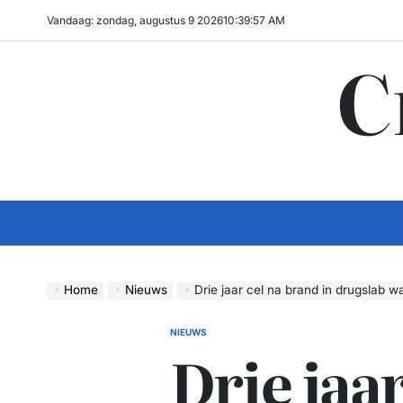
Ga
Vandaag: zondag, augustus 9 2026
10
:
39
:
58
AM
naar
C
de
inhoud
Home
Nieuws
Drie jaar cel na brand in drugslab wa
NIEUWS
GEPLAATST
Drie jaar
IN