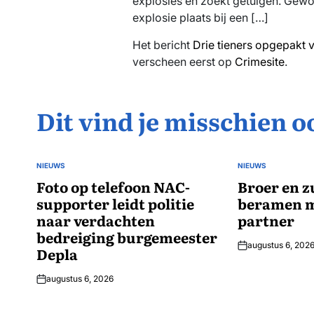
explosies en zoekt getuigen. Gew
explosie plaats bij een […]
Het bericht
Drie tieners opgepakt 
verscheen eerst op
Crimesite
.
Dit vind je misschien o
NIEUWS
NIEUWS
GEPLAATST
GEPLAATST
IN
Foto op telefoon NAC-
IN
Broer en z
supporter leidt politie
beramen m
naar verdachten
partner
bedreiging burgemeester
augustus 6, 202
Depla
augustus 6, 2026