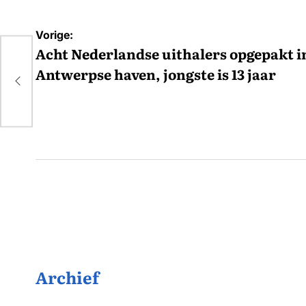
Bericht
Vorige:
navigatie
Acht Nederlandse uithalers opgepakt i
akt
Antwerpse haven, jongste is 13 jaar
aar
Archief