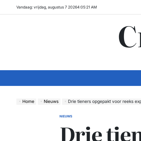
Ga
Vandaag: vrijdag, augustus 7 2026
4
:
05
:
22
AM
naar
C
de
inhoud
Home
Nieuws
Drie tieners opgepakt voor reeks ex
NIEUWS
GEPLAATST
Drie tie
IN