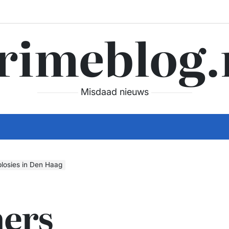
rimeblog.
Misdaad nieuws
plosies in Den Haag
ners