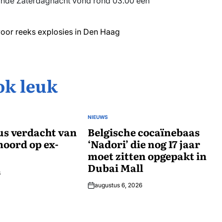
onde Zaterdagnacht vond rond 03.00 een
voor reeks explosies in Den Haag
ok leuk
NIEUWS
GEPLAATST
us verdacht van
IN
Belgische cocaïnebaas
oord op ex-
‘Nadori’ die nog 17 jaar
moet zitten opgepakt in
Dubai Mall
6
augustus 6, 2026