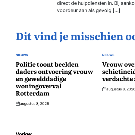
direct de hulpdiensten in. Bij aank
voordeur aan als gevolg […]
Dit vind je misschien o
NIEUWS
NIEUWS
GEPLAATST
GEPLAATST
IN
Politie toont beelden
IN
Vrouw ove
daders ontvoering vrouw
schietinci
en gewelddadige
verdachte
woningoverval
augustus 8, 202
Rotterdam
augustus 8, 2026
Bericht
Vorige: