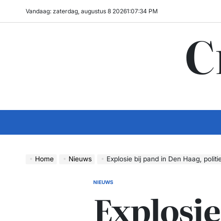
Ga
Vandaag: zaterdag, augustus 8 2026
1
:
07
:
35
PM
naar
C
de
inhoud
Home
Nieuws
Explosie bij pand in Den Haag, politi
NIEUWS
GEPLAATST
Explosie
IN