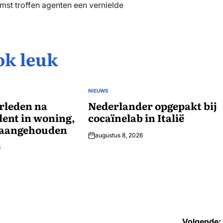
omst troffen agenten een vernielde
ok leuk
NIEUWS
GEPLAATST
rleden na
IN
Nederlander opgepakt bij
dent in woning,
cocaïnelab in Italië
 aangehouden
augustus 8, 2026
6
Volgende: