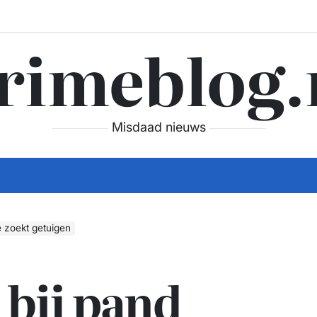
rimeblog.
Misdaad nieuws
e zoekt getuigen
 bij pand