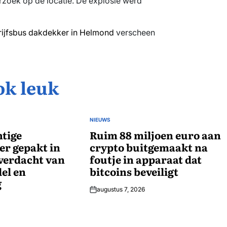
rzoek op de locatie. De explosie werd
rijfsbus dakdekker in Helmond
verscheen
ok leuk
NIEUWS
GEPLAATST
tige
IN
Ruim 88 miljoen euro aan
r gepakt in
crypto buitgemaakt na
verdacht van
foutje in apparaat dat
el en
bitcoins beveiligt
g
augustus 7, 2026