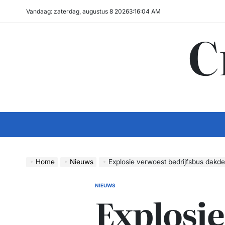
Ga
Vandaag: zaterdag, augustus 8 2026
3
:
16
:
05
AM
naar
C
de
inhoud
Home
Nieuws
Explosie verwoest bedrijfsbus dakd
NIEUWS
GEPLAATST
Explosie
IN