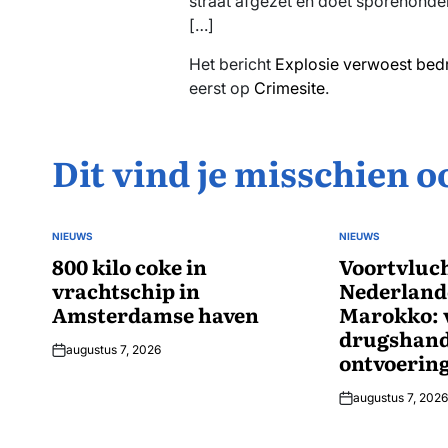
straat afgezet en doet sporenonde
[…]
Het bericht
Explosie verwoest bed
eerst op
Crimesite
.
Dit vind je misschien o
NIEUWS
NIEUWS
GEPLAATST
GEPLAATST
IN
800 kilo coke in
IN
Voortvluch
vrachtschip in
Nederlande
Amsterdamse haven
Marokko: 
drugshand
augustus 7, 2026
ontvoerin
augustus 7, 2026