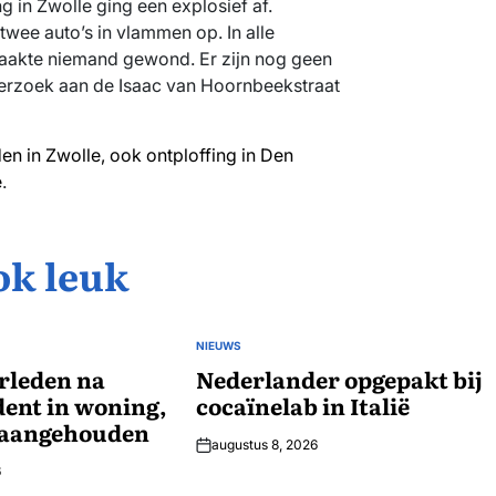
 in Zwolle ging een explosief af.
wee auto’s in vlammen op. In alle
 raakte niemand gewond. Er zijn nog geen
derzoek aan de Isaac van Hoornbeekstraat
en in Zwolle, ook ontploffing in Den
e
.
ok leuk
NIEUWS
GEPLAATST
rleden na
IN
Nederlander opgepakt bij
dent in woning,
cocaïnelab in Italië
 aangehouden
augustus 8, 2026
6