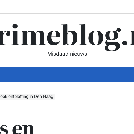
rimeblog.
Misdaad nieuws
 ook ontploffing in Den Haag
s en