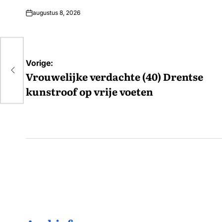
augustus 8, 2026
e
Bericht
Vorige:
navigatie
Vrouwelijke verdachte (40) Drentse
kunstroof op vrije voeten