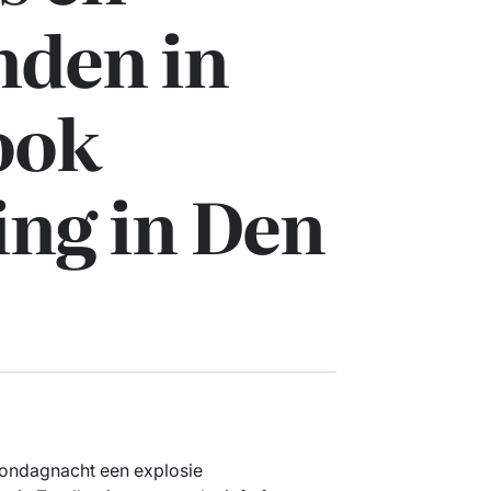
nden in
ook
ing in Den
zondagnacht een explosie