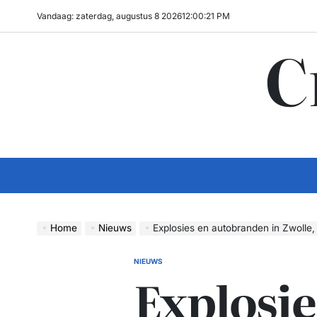
Ga
Vandaag: zaterdag, augustus 8 2026
12
:
00
:
22
PM
naar
C
de
inhoud
Home
Nieuws
Explosies en autobranden in Zwolle,
NIEUWS
GEPLAATST
Explosie
IN