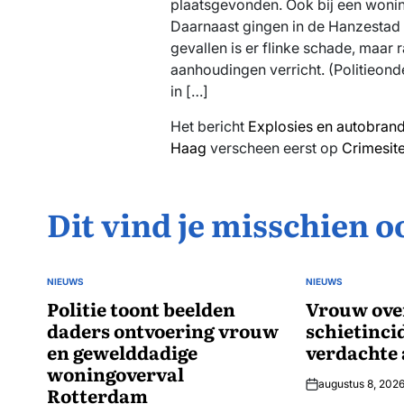
plaatsgevonden. Ook bij een woning
Daarnaast gingen in de Hanzestad t
gevallen is er flinke schade, maar
aanhoudingen verricht. (Politieon
in […]
Het bericht
Explosies en autobrand
Haag
verscheen eerst op
Crimesit
Dit vind je misschien o
NIEUWS
NIEUWS
GEPLAATST
GEPLAATST
IN
Politie toont beelden
IN
Vrouw ove
daders ontvoering vrouw
schietinci
en gewelddadige
verdachte
woningoverval
augustus 8, 202
Rotterdam