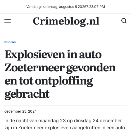
Ga
Vandaag: zaterdag, augustus 8 2026
7
:
23
:
08
PM
naar
Crimeblog.nl
de
inhoud
NIEUWS
GEPLAATST
Explosieven in auto
IN
Zoetermeer gevonden
en tot ontploffing
gebracht
december 25, 2024
In de nacht van maandag 23 op dinsdag 24 december
zijn in Zoetermeer explosieven aangetroffen in een auto.