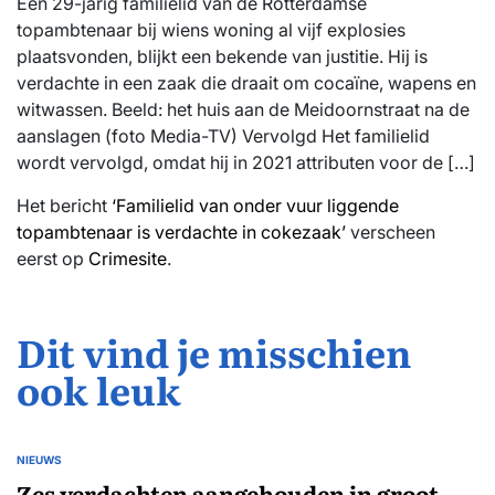
Een 29-jarig familielid van de Rotterdamse
topambtenaar bij wiens woning al vijf explosies
plaatsvonden, blijkt een bekende van justitie. Hij is
verdachte in een zaak die draait om cocaïne, wapens en
witwassen. Beeld: het huis aan de Meidoornstraat na de
aanslagen (foto Media-TV) Vervolgd Het familielid
wordt vervolgd, omdat hij in 2021 attributen voor de […]
Het bericht
‘Familielid van onder vuur liggende
topambtenaar is verdachte in cokezaak’
verscheen
eerst op
Crimesite
.
Dit vind je misschien
ook leuk
NIEUWS
GEPLAATST
IN
Zes verdachten aangehouden in groot