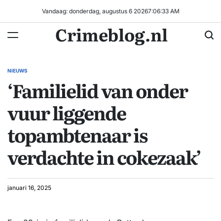
Ga
Vandaag: donderdag, augustus 6 2026
7
:
06
:
33
AM
naar
Crimeblog.nl
de
inhoud
NIEUWS
GEPLAATST
‘Familielid van onder
IN
vuur liggende
topambtenaar is
verdachte in cokezaak’
januari 16, 2025