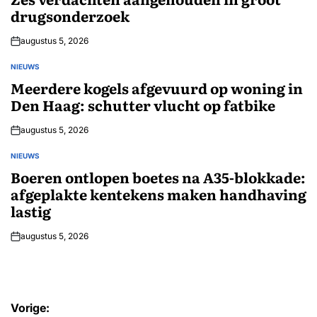
drugsonderzoek
augustus 5, 2026
NIEUWS
GEPLAATST
IN
Meerdere kogels afgevuurd op woning in
Den Haag: schutter vlucht op fatbike
augustus 5, 2026
NIEUWS
GEPLAATST
IN
Boeren ontlopen boetes na A35-blokkade:
afgeplakte kentekens maken handhaving
lastig
augustus 5, 2026
Bericht
Vorige: