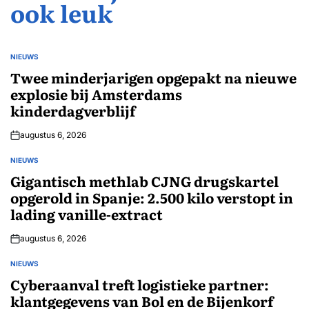
ook leuk
NIEUWS
GEPLAATST
IN
Twee minderjarigen opgepakt na nieuwe
explosie bij Amsterdams
kinderdagverblijf
augustus 6, 2026
NIEUWS
GEPLAATST
IN
Gigantisch methlab CJNG drugskartel
opgerold in Spanje: 2.500 kilo verstopt in
lading vanille-extract
augustus 6, 2026
NIEUWS
GEPLAATST
IN
Cyberaanval treft logistieke partner:
klantgegevens van Bol en de Bijenkorf