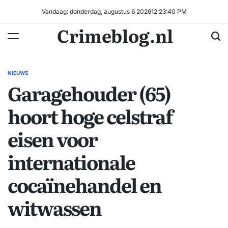
Ga
Vandaag: donderdag, augustus 6 2026
12
:
23
:
41
PM
naar
Crimeblog.nl
de
inhoud
NIEUWS
GEPLAATST
Garagehouder (65)
IN
hoort hoge celstraf
eisen voor
internationale
cocaïnehandel en
witwassen