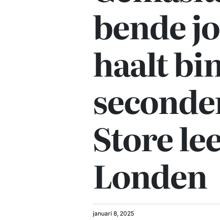
bende j
haalt bi
seconde
Store lee
Londen
januari 8, 2025