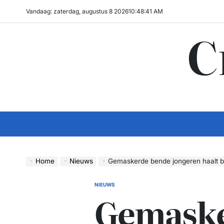
Ga
Vandaag: zaterdag, augustus 8 2026
10
:
48
:
42
AM
naar
C
de
inhoud
Home
Nieuws
Gemaskerde bende jongeren haalt binnen 
NIEUWS
GEPLAATST
Gemask
IN