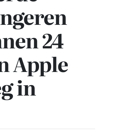
ongeren
nnen 24
n Apple
g in