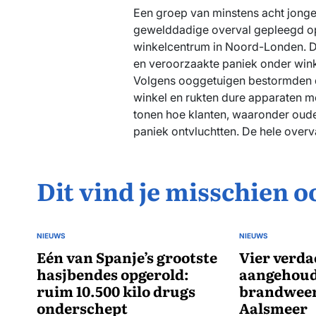
Een groep van minstens acht jong
gewelddadige overval gepleegd op 
winkelcentrum in Noord-Londen. D
en veroorzaakte paniek onder wink
Volgens ooggetuigen bestormden de
winkel en rukten dure apparaten 
tonen hoe klanten, waaronder oude
paniek ontvluchtten. De hele overv
Dit vind je misschien o
NIEUWS
NIEUWS
GEPLAATST
GEPLAATST
IN
Eén van Spanje’s grootste
IN
Vier verda
hasjbendes opgerold:
aangehoud
ruim 10.500 kilo drugs
brandwee
onderschept
Aalsmeer