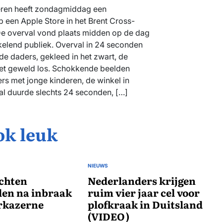
eren heeft zondagmiddag een
een Apple Store in het Brent Cross-
e overval vond plaats midden op de dag
elend publiek. Overval in 24 seconden
 daders, gekleed in het zwart, de
met geweld los. Schokkende beelden
rs met jonge kinderen, de winkel in
al duurde slechts 24 seconden, […]
ok leuk
NIEUWS
GEPLAATST
chten
IN
Nederlanders krijgen
en na inbraak
ruim vier jaar cel voor
rkazerne
plofkraak in Duitsland
(VIDEO)