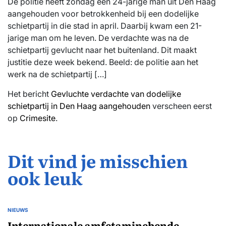
De politie heeft zondag een 24-jarige man uit Den Haag
aangehouden voor betrokkenheid bij een dodelijke
schietpartij in die stad in april. Daarbij kwam een 21-
jarige man om he leven. De verdachte was na de
schietpartij gevlucht naar het buitenland. Dit maakt
justitie deze week bekend. Beeld: de politie aan het
werk na de schietpartij […]
Het bericht
Gevluchte verdachte van dodelijke
schietpartij in Den Haag aangehouden
verscheen eerst
op
Crimesite
.
Dit vind je misschien
ook leuk
NIEUWS
GEPLAATST
IN
Internationale amfetaminebende