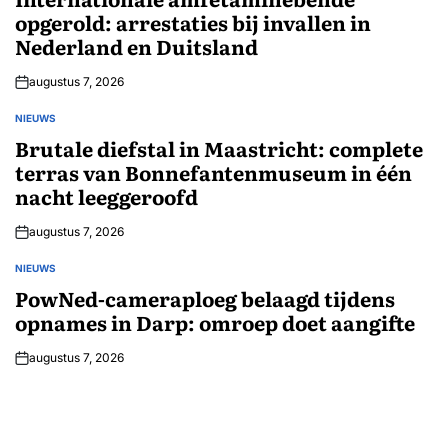
opgerold: arrestaties bij invallen in
Nederland en Duitsland
augustus 7, 2026
NIEUWS
GEPLAATST
IN
Brutale diefstal in Maastricht: complete
terras van Bonnefantenmuseum in één
nacht leeggeroofd
augustus 7, 2026
NIEUWS
GEPLAATST
IN
PowNed-cameraploeg belaagd tijdens
opnames in Darp: omroep doet aangifte
augustus 7, 2026