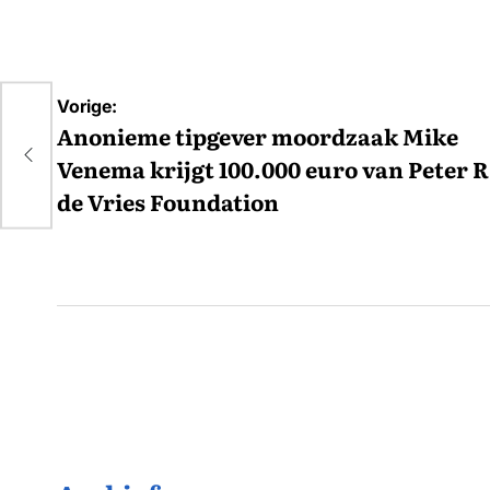
Bericht
Vorige:
ke
navigatie
Anonieme tipgever moordzaak Mike
ter
Venema krijgt 100.000 euro van Peter R
de Vries Foundation