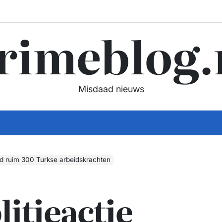
rimeblog.
Misdaad nieuws
beid ruim 300 Turkse arbeidskrachten
litieactie