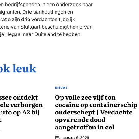
 bedrijfspanden in een onderzoek naar
igranten. Drie aanhoudingen en
tie zijn drie verdachten tijdelijk
rie van Stuttgart beschuldigt hen ervan
je illegaal naar Duitsland te hebben
ok leuk
NIEUWS
GEPLAATST
see ontdekt
IN
Op volle zee vijf ton
ele verborgen
cocaïne op containerschip
uto op A2 bij
onderschept | Verdachte
t
opvarende dood
aangetroffen in cel
6
augustus 6, 2026