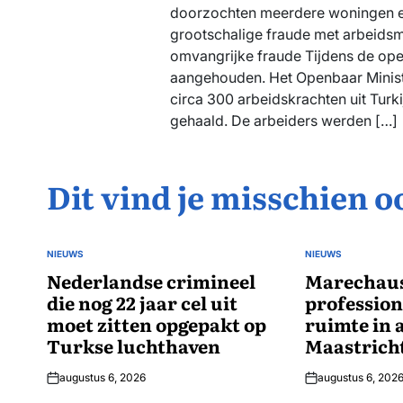
doorzochten meerdere woningen en
grootschalige fraude met arbeidsm
omvangrijke fraude Tijdens de opera
aangehouden. Het Openbaar Ministe
circa 300 arbeidskrachten uit Turki
gehaald. De arbeiders werden […]
Dit vind je misschien o
NIEUWS
NIEUWS
GEPLAATST
GEPLAATST
IN
Nederlandse crimineel
IN
Marechaus
die nog 22 jaar cel uit
profession
moet zitten opgepakt op
ruimte in a
Turkse luchthaven
Maastrich
augustus 6, 2026
augustus 6, 202