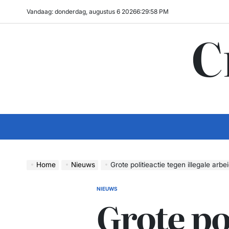
Ga
Vandaag: donderdag, augustus 6 2026
6
:
29
:
59
PM
naar
C
de
inhoud
Home
Nieuws
Grote politieactie tegen illegale ar
NIEUWS
GEPLAATST
Grote po
IN