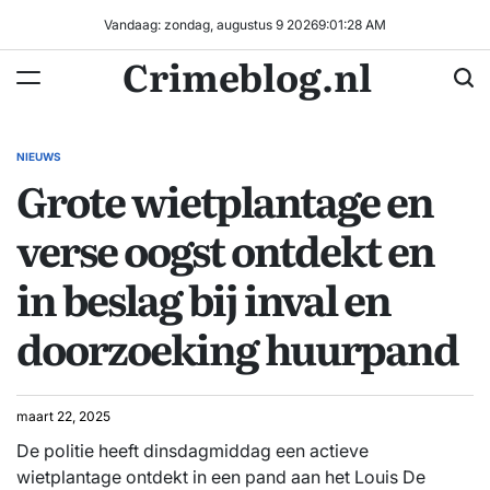
Ga
Vandaag: zondag, augustus 9 2026
9
:
01
:
29
AM
naar
Crimeblog.nl
de
inhoud
NIEUWS
GEPLAATST
Grote wietplantage en
IN
verse oogst ontdekt en
in beslag bij inval en
doorzoeking huurpand
maart 22, 2025
De politie heeft dinsdagmiddag een actieve
wietplantage ontdekt in een pand aan het Louis De