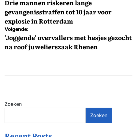
navigatie
Drie mannen riskeren lange
gevangenisstraffen tot 10 jaar voor
explosie in Rotterdam
Volgende:
’Joggende’ overvallers met hesjes gezocht
na roof juwelierszaak Rhenen
Zoeken
Zoeken
Recent Posts