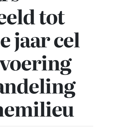
eld tot
e jaar cel
tvoering
andeling
nemilieu