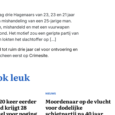
ag drie Hagenaars van 23, 23 en 21 jaar
 mishandeling van een 25-jarige man.
n, mishandeld en met een vuurwapen
nd. Het motief zou een geripte partij van
n lokten het slachtoffer op […]
tot ruim drie jaar cel voor ontvoering en
cheen eerst op
Crimesite
.
ok leuk
NIEUWS
GEPLAATST
20 keer eerder
IN
Moordenaar op de vlucht
d krijgt 28
voor dodelijke
el voor poging
schietpartij na 40 jaar