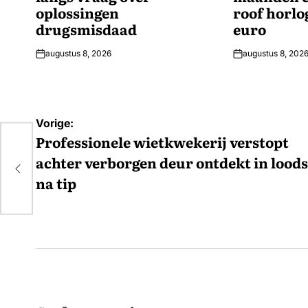
oplossingen
roof horlo
drugsmisdaad
euro
augustus 8, 2026
augustus 8, 202
Bericht
Vorige:
navigatie
Professionele wietkwekerij verstopt
pt
achter verborgen deur ontdekt in loods
na tip