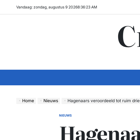
Ga
Vandaag: zondag, augustus 9 2026
8
:
36
:
24
AM
naar
C
de
inhoud
Home
Nieuws
Hagenaars veroordeeld tot ruim drie jaar cel vo
NIEUWS
GEPLAATST
Hagenaa
IN