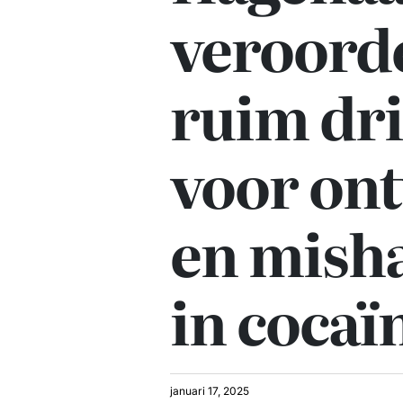
veroorde
ruim dri
voor on
en mish
in cocaï
januari 17, 2025