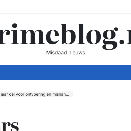
rimeblog.
Misdaad nieuws
or ontvoering en mishandeling in cocaïnemilieu
rs