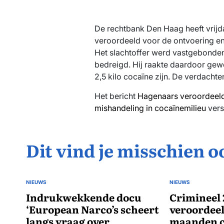
De rechtbank Den Haag heeft vrijd
veroordeeld voor de ontvoering en
Het slachtoffer werd vastgebonde
bedreigd. Hij raakte daardoor gewo
2,5 kilo cocaïne zijn. De verdachte
Het bericht
Hagenaars veroordeeld 
mishandeling in cocaïnemilieu
vers
Dit vind je misschien o
NIEUWS
NIEUWS
GEPLAATST
GEPLAATST
IN
Indrukwekkende docu
IN
Crimineel 
‘European Narco’s scheert
veroordeel
langs vraag over
maanden c