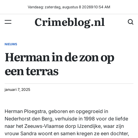
Ga
Vandaag: zaterdag, augustus 8 2026
9
:
10
:
55
AM
naar
Crimeblog.nl
de
inhoud
NIEUWS
GEPLAATST
Herman in de zon op
IN
een terras
januari 7, 2025
Herman Ploegstra, geboren en opgegroeid in
Nederhorst den Berg, verhuisde in 1998 voor de liefde
naar het Zeeuws-Vlaamse dorp IJzendijke, waar zijn
vrouw Sandra woont en samen kregen ze een dochter,