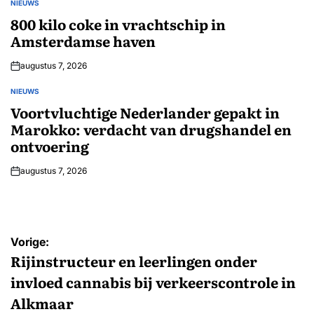
NIEUWS
GEPLAATST
IN
800 kilo coke in vrachtschip in
Amsterdamse haven
augustus 7, 2026
NIEUWS
GEPLAATST
IN
Voortvluchtige Nederlander gepakt in
Marokko: verdacht van drugshandel en
ontvoering
augustus 7, 2026
Bericht
Vorige:
navigatie
Rijinstructeur en leerlingen onder
invloed cannabis bij verkeerscontrole in
Alkmaar