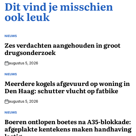
Dit vind je misschien
ook leuk
NIEUWS
GEPLAATST
IN
Zes verdachten aangehouden in groot
drugsonderzoek
augustus 5, 2026
NIEUWS
GEPLAATST
IN
Meerdere kogels afgevuurd op woning in
Den Haag: schutter vlucht op fatbike
augustus 5, 2026
NIEUWS
GEPLAATST
IN
Boeren ontlopen boetes na A35-blokkade:
afgeplakte kentekens maken handhaving