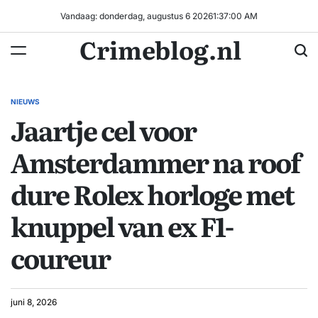
Ga
Vandaag: donderdag, augustus 6 2026
1
:
37
:
00
AM
naar
Crimeblog.nl
de
inhoud
NIEUWS
GEPLAATST
Jaartje cel voor
IN
Amsterdammer na roof
dure Rolex horloge met
knuppel van ex F1-
coureur
juni 8, 2026