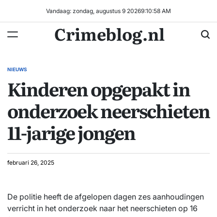
Ga
Vandaag: zondag, augustus 9 2026
9
:
10
:
58
AM
naar
Crimeblog.nl
de
inhoud
NIEUWS
GEPLAATST
Kinderen opgepakt in
IN
onderzoek neerschieten
11-jarige jongen
februari 26, 2025
De politie heeft de afgelopen dagen zes aanhoudingen
verricht in het onderzoek naar het neerschieten op 16