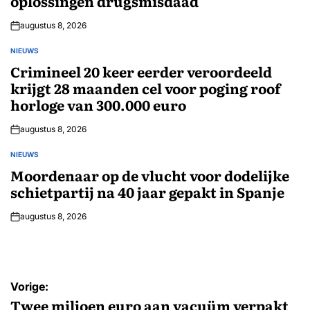
oplossingen drugsmisdaad
augustus 8, 2026
NIEUWS
GEPLAATST
IN
Crimineel 20 keer eerder veroordeeld
krijgt 28 maanden cel voor poging roof
horloge van 300.000 euro
augustus 8, 2026
NIEUWS
GEPLAATST
IN
Moordenaar op de vlucht voor dodelijke
schietpartij na 40 jaar gepakt in Spanje
augustus 8, 2026
Bericht
Vorige:
navigatie
Twee miljoen euro aan vacuüm verpakt