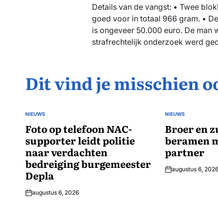
Details van de vangst: • Twee blo
goed voor in totaal 966 gram. • D
is ongeveer 50.000 euro. De man 
strafrechtelijk onderzoek werd g
Dit vind je misschien o
NIEUWS
NIEUWS
GEPLAATST
GEPLAATST
IN
Foto op telefoon NAC-
IN
Broer en z
supporter leidt politie
beramen m
naar verdachten
partner
bedreiging burgemeester
augustus 6, 202
Depla
augustus 6, 2026