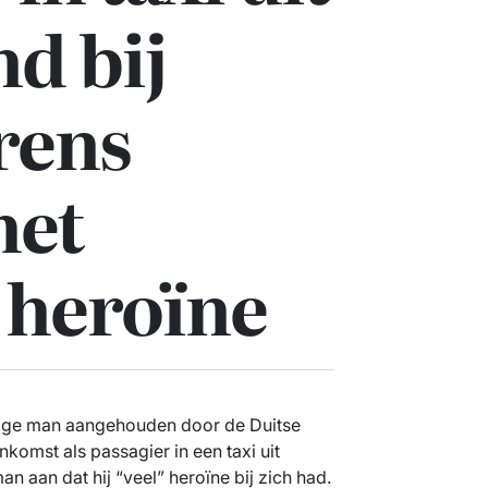
d bij
rens
met
 heroïne
rige man aangehouden door de Duitse
komst als passagier in een taxi uit
an aan dat hij “veel” heroïne bij zich had.