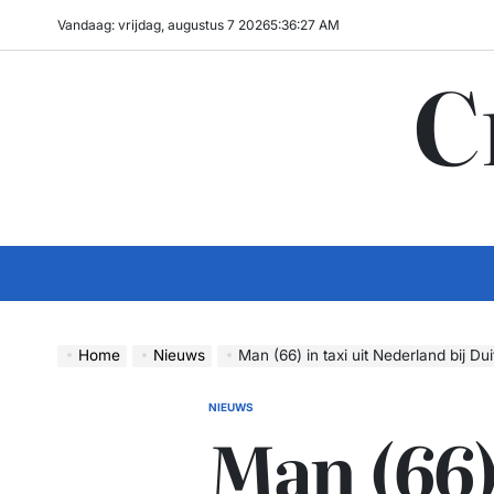
Ga
Vandaag: vrijdag, augustus 7 2026
5
:
36
:
28
AM
naar
C
de
inhoud
Home
Nieuws
Man (66) in taxi uit Nederland bij D
NIEUWS
GEPLAATST
Man (66) 
IN