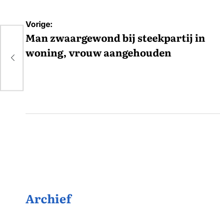
Bericht
Vorige:
navigatie
Man zwaargewond bij steekpartij in
in
woning, vrouw aangehouden
Archief