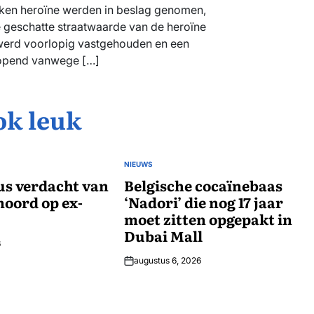
kken heroïne werden in beslag genomen,
e geschatte straatwaarde van de heroïne
werd voorlopig vastgehouden en een
eopend vanwege […]
ok leuk
NIEUWS
GEPLAATST
us verdacht van
IN
Belgische cocaïnebaas
oord op ex-
‘Nadori’ die nog 17 jaar
moet zitten opgepakt in
Dubai Mall
6
augustus 6, 2026