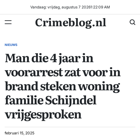
Ga
Vandaag: vrijdag, augustus 7 2026
1
:
22
:
10
AM
naar
Crimeblog.nl
de
inhoud
NIEUWS
GEPLAATST
Man die 4 jaar in
IN
voorarrest zat voor in
brand steken woning
familie Schijndel
vrijgesproken
februari 15, 2025