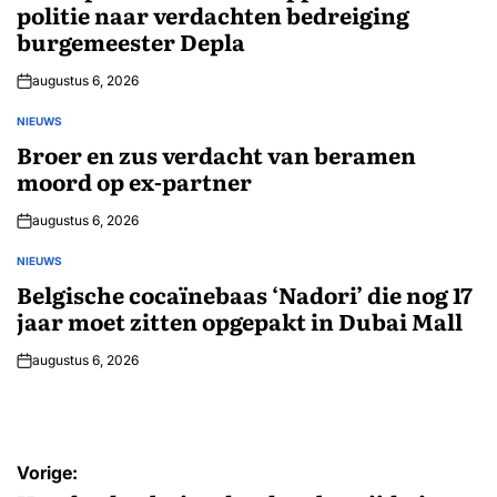
politie naar verdachten bedreiging
burgemeester Depla
augustus 6, 2026
NIEUWS
GEPLAATST
IN
Broer en zus verdacht van beramen
moord op ex-partner
augustus 6, 2026
NIEUWS
GEPLAATST
IN
Belgische cocaïnebaas ‘Nadori’ die nog 17
jaar moet zitten opgepakt in Dubai Mall
augustus 6, 2026
Bericht
Vorige: