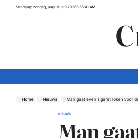
Ga
Vandaag: zondag, augustus 9 2026
5
:
55
:
41
AM
naar
C
de
inhoud
Home
Nieuws
Man gaat even sigaret roken voor deu
NIEUWS
GEPLAATST
Man gaa
IN