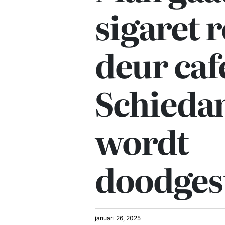
sigaret 
deur caf
Schieda
wordt
doodges
januari 26, 2025