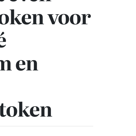
roken voor
é
m en
token