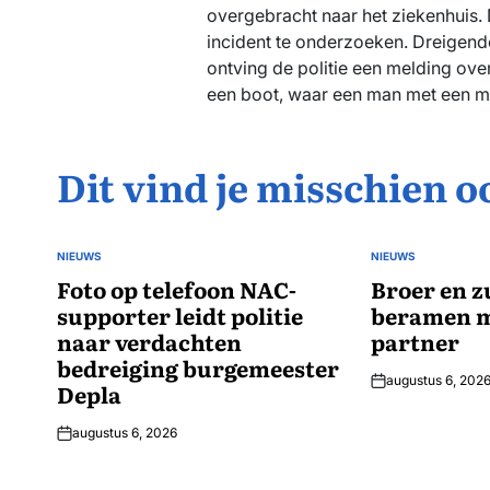
overgebracht naar het ziekenhuis.
incident te onderzoeken. Dreigende 
ontving de politie een melding ove
een boot, waar een man met een me
Dit vind je misschien o
NIEUWS
NIEUWS
GEPLAATST
GEPLAATST
IN
Foto op telefoon NAC-
IN
Broer en z
supporter leidt politie
beramen m
naar verdachten
partner
bedreiging burgemeester
augustus 6, 202
Depla
augustus 6, 2026