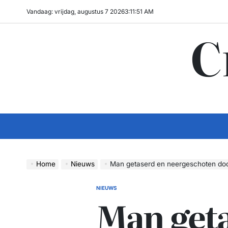
Ga
Vandaag: vrijdag, augustus 7 2026
3
:
11
:
52
AM
naar
C
de
inhoud
Home
Nieuws
Man getaserd en neergeschoten door
NIEUWS
GEPLAATST
Man get
IN