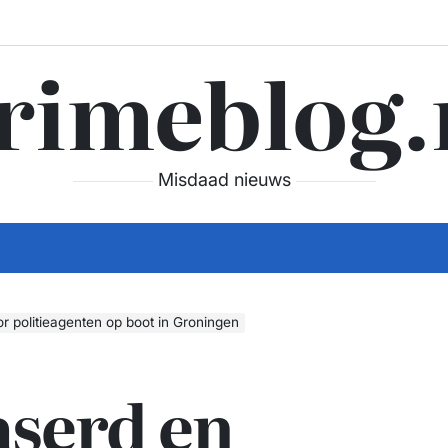
rimeblog.
Misdaad nieuws
 politieagenten op boot in Groningen
aserd en