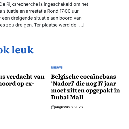
 De Rijksrecherche is ingeschakeld om het
situatie en arrestatie Rond 17:00 uur
r een dreigende situatie aan boord van
s zou dreigen. Ter plaatse werd de […]
ok leuk
NIEUWS
GEPLAATST
us verdacht van
IN
Belgische cocaïnebaas
oord op ex-
‘Nadori’ die nog 17 jaar
moet zitten opgepakt in
Dubai Mall
6
augustus 6, 2026