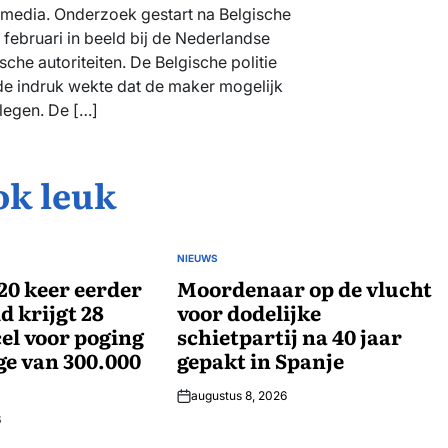
l media. Onderzoek gestart na Belgische
ebruari in beeld bij de Nederlandse
sche autoriteiten. De Belgische politie
de indruk wekte dat de maker mogelijk
legen. De […]
ok leuk
NIEUWS
GEPLAATST
20 keer eerder
IN
Moordenaar op de vlucht
d krijgt 28
voor dodelijke
el voor poging
schietpartij na 40 jaar
ge van 300.000
gepakt in Spanje
augustus 8, 2026
6