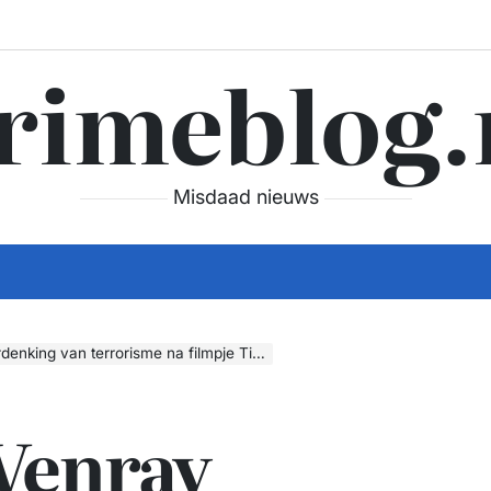
rimeblog.
Misdaad nieuws
king van terrorisme na filmpje TikTok
Venray