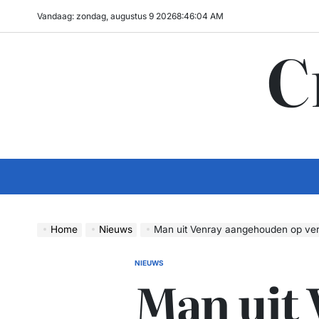
Ga
Vandaag: zondag, augustus 9 2026
8
:
46
:
05
AM
naar
C
de
inhoud
Home
Nieuws
Man uit Venray aangehouden op verden
NIEUWS
GEPLAATST
Man uit 
IN