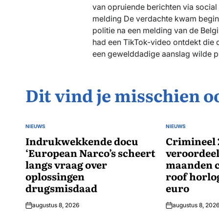
van opruiende berichten via socia
melding De verdachte kwam begin f
politie na een melding van de Belgi
had een TikTok-video ontdekt die 
een gewelddadige aanslag wilde p
Dit vind je misschien o
NIEUWS
NIEUWS
GEPLAATST
GEPLAATST
IN
Indrukwekkende docu
IN
Crimineel 
‘European Narco’s scheert
veroordeel
langs vraag over
maanden c
oplossingen
roof horlo
drugsmisdaad
euro
augustus 8, 2026
augustus 8, 202