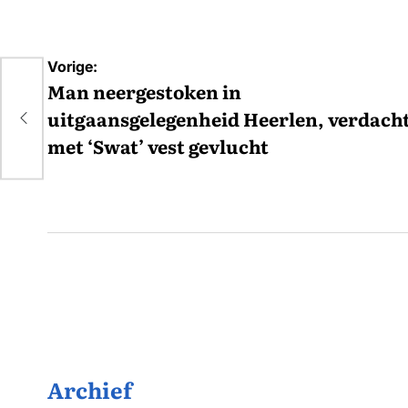
Bericht
Vorige:
navigatie
Man neergestoken in
uitgaansgelegenheid Heerlen, verdach
met ‘Swat’ vest gevlucht
Archief