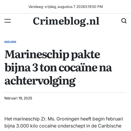
Ga
Vandaag: vrijdag, augustus 7 2026
3
:
19
:
50
PM
naar
Crimeblog.nl
de
inhoud
NIEUWS
GEPLAATST
Marineschip pakte
IN
bijna 3 ton cocaïne na
achtervolging
februari 19, 2025
Het marineschip Zr. Ms. Groningen heeft begin februari
bijna 3.000 kilo cocaïne onderschept in de Caribische