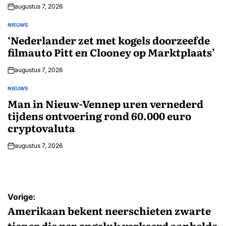
augustus 7, 2026
NIEUWS
GEPLAATST
IN
‘Nederlander zet met kogels doorzeefde
filmauto Pitt en Clooney op Marktplaats’
augustus 7, 2026
NIEUWS
GEPLAATST
IN
Man in Nieuw-Vennep uren vernederd
tijdens ontvoering rond 60.000 euro
cryptovaluta
augustus 7, 2026
Bericht
Vorige:
navigatie
Amerikaan bekent neerschieten zwarte
tiener die per ongeluk verkeerd aanbelde