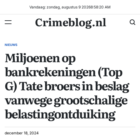
Ga
Vandaag: zondag, augustus 9 2026
8
:
58
:
21
AM
naar
Crimeblog.nl
de
inhoud
NIEUWS
GEPLAATST
Miljoenen op
IN
bankrekeningen (Top
G) Tate broers in beslag
vanwege grootschalige
belastingontduiking
december 18, 2024