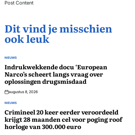
Post Content
Dit vind je misschien
ook leuk
NIEUWS
GEPLAATST
IN
Indrukwekkende docu ‘European
Narco’s scheert langs vraag over
oplossingen drugsmisdaad
augustus 8, 2026
NIEUWS
GEPLAATST
IN
Crimineel 20 keer eerder veroordeeld
krijgt 28 maanden cel voor poging roof
horloge van 300.000 euro