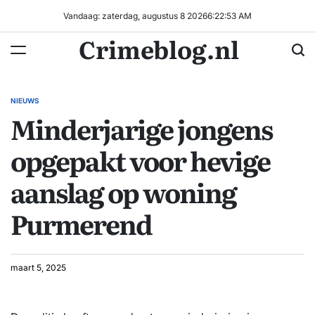
Ga
Vandaag: zaterdag, augustus 8 2026
6
:
22
:
53
AM
naar
Crimeblog.nl
de
inhoud
NIEUWS
GEPLAATST
Minderjarige jongens
IN
opgepakt voor hevige
aanslag op woning
Purmerend
maart 5, 2025