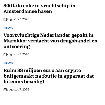
IN
800 kilo coke in vrachtschip in
Amsterdamse haven
augustus 7, 2026
NIEUWS
GEPLAATST
IN
Voortvluchtige Nederlander gepakt in
Marokko: verdacht van drugshandel en
ontvoering
augustus 7, 2026
NIEUWS
GEPLAATST
IN
Ruim 88 miljoen euro aan crypto
buitgemaakt na foutje in apparaat dat
bitcoins beveiligt
augustus 7, 2026