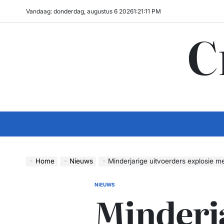
Ga
Vandaag: donderdag, augustus 6 2026
1
:
21
:
12
PM
naar
C
de
inhoud
Home
Nieuws
Minderjarige uitvoerders explosie
NIEUWS
GEPLAATST
Minderj
IN