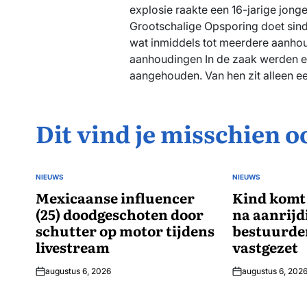
explosie raakte een 16-jarige jon
Grootschalige Opsporing doet sind
wat inmiddels tot meerdere aanhou
aanhoudingen In de zaak werden e
aangehouden. Van hen zit alleen ee
Dit vind je misschien o
NIEUWS
NIEUWS
GEPLAATST
GEPLAATST
IN
Mexicaanse influencer
IN
Kind komt 
(25) doodgeschoten door
na aanrijd
schutter op motor tijdens
bestuurde
livestream
vastgezet
augustus 6, 2026
augustus 6, 202