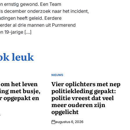
gen ernstig gewond. Een Team
s december onderzoek naar het incident,
dingen heeft geleid. Eerdere
erder al drie mannen uit Purmerend
n 19-jarige […]
ok leuk
NIEUWS
GEPLAATST
om het leven
IN
Vier oplichters met nep
ing met busje,
politiekleding gepakt:
r opgepakt en
politie vreest dat veel
meer ouderen zijn
opgelicht
6
augustus 6, 2026