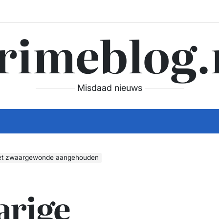
rimeblog.
Misdaad nieuws
 met zwaargewonde aangehouden
arige