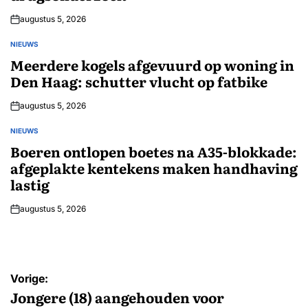
augustus 5, 2026
NIEUWS
GEPLAATST
IN
Meerdere kogels afgevuurd op woning in
Den Haag: schutter vlucht op fatbike
augustus 5, 2026
NIEUWS
GEPLAATST
IN
Boeren ontlopen boetes na A35-blokkade:
afgeplakte kentekens maken handhaving
lastig
augustus 5, 2026
Bericht
Vorige:
navigatie
Jongere (18) aangehouden voor