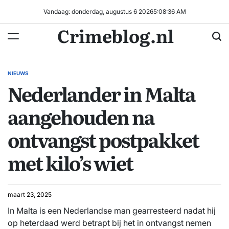
Ga
Vandaag: donderdag, augustus 6 2026
5
:
08
:
37
AM
naar
Crimeblog.nl
de
inhoud
NIEUWS
GEPLAATST
Nederlander in Malta
IN
aangehouden na
ontvangst postpakket
met kilo’s wiet
maart 23, 2025
In Malta is een Nederlandse man gearresteerd nadat hij
op heterdaad werd betrapt bij het in ontvangst nemen