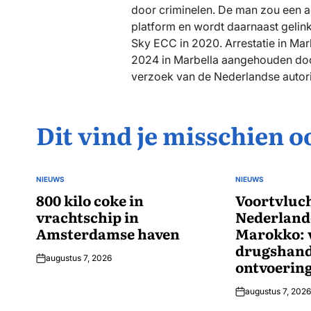
door criminelen. De man zou een a
platform en wordt daarnaast gelink
Sky ECC in 2020. Arrestatie in Ma
2024 in Marbella aangehouden doo
verzoek van de Nederlandse autorit
Dit vind je misschien o
NIEUWS
NIEUWS
GEPLAATST
GEPLAATST
IN
800 kilo coke in
IN
Voortvluch
vrachtschip in
Nederlande
Amsterdamse haven
Marokko: 
drugshand
augustus 7, 2026
ontvoerin
augustus 7, 2026