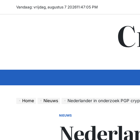
Ga
Vandaag: vrijdag, augustus 7 2026
11
:
47
:
06
PM
naar
C
de
inhoud
Home
Nieuws
Nederlander in onderzoek PGP cryptod
NIEUWS
GEPLAATST
Nederla
IN