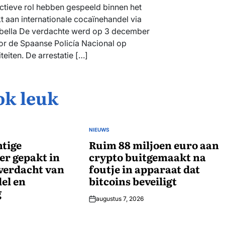
ctieve rol hebben gespeeld binnen het
t aan internationale cocaïnehandel via
rbella De verdachte werd op 3 december
r de Spaanse Policía Nacional op
eiten. De arrestatie […]
ok leuk
NIEUWS
GEPLAATST
tige
IN
Ruim 88 miljoen euro aan
r gepakt in
crypto buitgemaakt na
verdacht van
foutje in apparaat dat
el en
bitcoins beveiligt
g
augustus 7, 2026