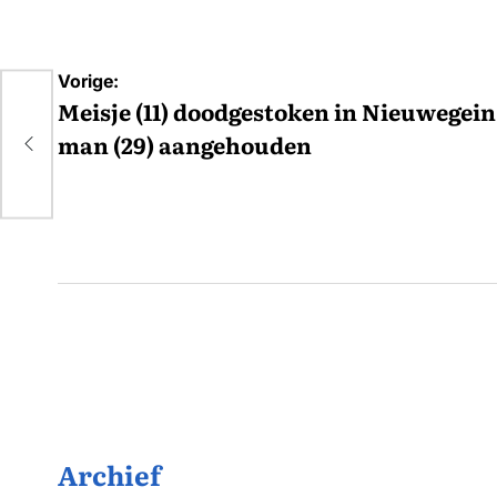
Bericht
Vorige:
navigatie
Meisje (11) doodgestoken in Nieuwegein
man (29) aangehouden
n
Archief