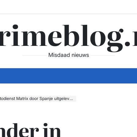
rimeblog.
Misdaad nieuws
ienst Matrix door Spanje uitgeleverd
nder in