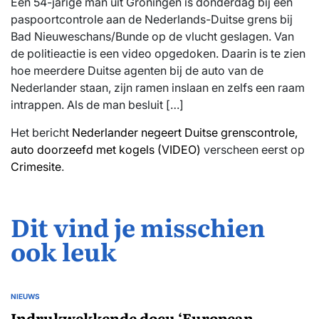
Een 54-jarige man uit Groningen is donderdag bij een
paspoortcontrole aan de Nederlands-Duitse grens bij
Bad Nieuweschans/Bunde op de vlucht geslagen. Van
de politieactie is een video opgedoken. Daarin is te zien
hoe meerdere Duitse agenten bij de auto van de
Nederlander staan, zijn ramen inslaan en zelfs een raam
intrappen. Als de man besluit […]
Het bericht
Nederlander negeert Duitse grenscontrole,
auto doorzeefd met kogels (VIDEO)
verscheen eerst op
Crimesite
.
Dit vind je misschien
ook leuk
NIEUWS
GEPLAATST
IN
Indrukwekkende docu ‘European