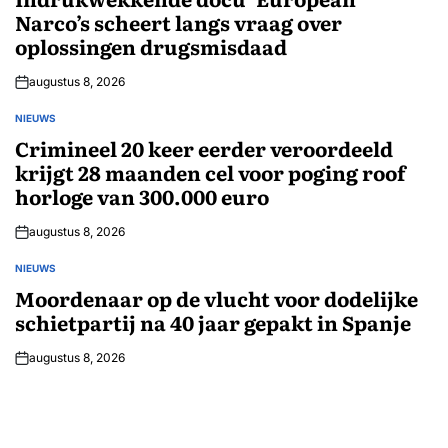
Narco’s scheert langs vraag over
oplossingen drugsmisdaad
augustus 8, 2026
NIEUWS
GEPLAATST
IN
Crimineel 20 keer eerder veroordeeld
krijgt 28 maanden cel voor poging roof
horloge van 300.000 euro
augustus 8, 2026
NIEUWS
GEPLAATST
IN
Moordenaar op de vlucht voor dodelijke
schietpartij na 40 jaar gepakt in Spanje
augustus 8, 2026