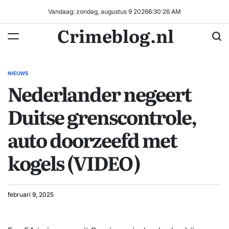
Ga
Vandaag: zondag, augustus 9 2026
6
:
30
:
26
AM
naar
Crimeblog.nl
de
inhoud
NIEUWS
GEPLAATST
Nederlander negeert
IN
Duitse grenscontrole,
auto doorzeefd met
kogels (VIDEO)
februari 9, 2025