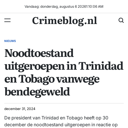
Ga
Vandaag: donderdag, augustus 6 2026
1
:
10
:
07
AM
naar
Crimeblog.nl
de
inhoud
NIEUWS
GEPLAATST
Noodtoestand
IN
uitgeroepen in Trinidad
en Tobago vanwege
bendegeweld
december 31, 2024
De president van Trinidad en Tobago heeft op 30
december de noodtoestand uitgeroepen in reactie op