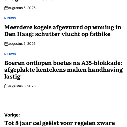
augustus 5, 2026
NIEUWS
GEPLAATST
IN
Meerdere kogels afgevuurd op woning in
Den Haag: schutter vlucht op fatbike
augustus 5, 2026
NIEUWS
GEPLAATST
IN
Boeren ontlopen boetes na A35-blokkade:
afgeplakte kentekens maken handhaving
lastig
augustus 5, 2026
Bericht
Vorige:
navigatie
Tot 8 jaar cel geëist voor regelen zware