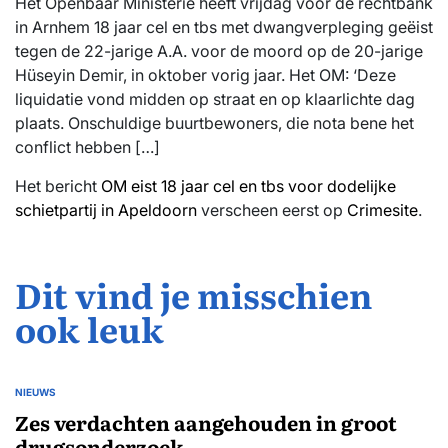
Het Openbaar Ministerie heeft vrijdag voor de rechtbank
in Arnhem 18 jaar cel en tbs met dwangverpleging geëist
tegen de 22-jarige A.A. voor de moord op de 20-jarige
Hüseyin Demir, in oktober vorig jaar. Het OM: ‘Deze
liquidatie vond midden op straat en op klaarlichte dag
plaats. Onschuldige buurtbewoners, die nota bene het
conflict hebben […]
Het bericht
OM eist 18 jaar cel en tbs voor dodelijke
schietpartij in Apeldoorn
verscheen eerst op
Crimesite
.
Dit vind je misschien
ook leuk
NIEUWS
GEPLAATST
IN
Zes verdachten aangehouden in groot
drugsonderzoek