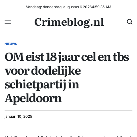
Ga
Vandaag: donderdag, augustus 6 2026
4
:
59
:
36
AM
naar
Crimeblog.nl
de
inhoud
NIEUWS
GEPLAATST
OM eist 18 jaar cel en tbs
IN
voor dodelijke
schietpartij in
Apeldoorn
januari 10, 2025