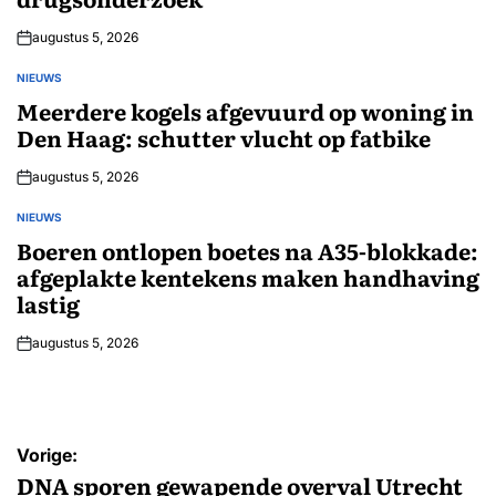
augustus 5, 2026
NIEUWS
GEPLAATST
IN
Meerdere kogels afgevuurd op woning in
Den Haag: schutter vlucht op fatbike
augustus 5, 2026
NIEUWS
GEPLAATST
IN
Boeren ontlopen boetes na A35-blokkade:
afgeplakte kentekens maken handhaving
lastig
augustus 5, 2026
Bericht
Vorige:
navigatie
DNA sporen gewapende overval Utrecht