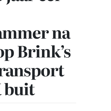
ammer na
op Brink’s
ransport
 buit