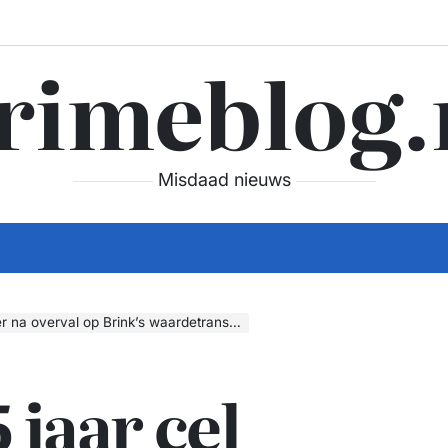
rimeblog.
Misdaad nieuws
val op Brink’s waardetransport met 115K buit
 jaar cel