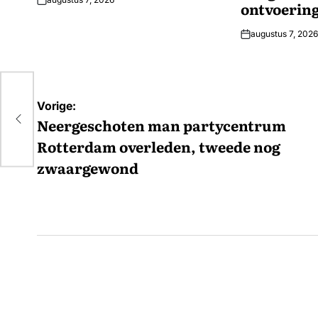
ontvoerin
augustus 7, 2026
Bericht
Vorige:
navigatie
Neergeschoten man partycentrum
Rotterdam overleden, tweede nog
zwaargewond