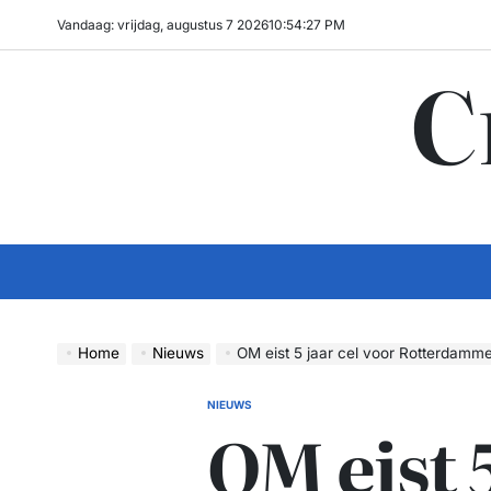
Ga
Vandaag: vrijdag, augustus 7 2026
10
:
54
:
27
PM
naar
C
de
inhoud
Home
Nieuws
OM eist 5 jaar cel voor Rotterdammer na over
NIEUWS
GEPLAATST
OM eist 5
IN