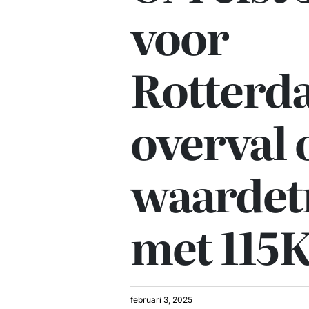
voor
Rotterd
overval 
waardet
met 115K
februari 3, 2025