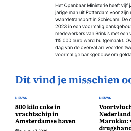
Het Openbaar Ministerie heeft vijf 
jarige man uit Rotterdam voor zijn
waardetransport in Schiedam. De 
2023 in een voormalig bankgebouw
medewerkers van Brink’s met een
115.000 euro werd buitgemaakt. O
dag van de overval arriveerden tw
voormalige bankgebouw om geldau
Dit vind je misschien o
NIEUWS
NIEUWS
GEPLAATST
GEPLAATST
IN
800 kilo coke in
IN
Voortvluch
vrachtschip in
Nederlande
Amsterdamse haven
Marokko: 
drugshand
augustus 7, 2026