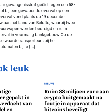
jaar gevangenisstraf geëist tegen een 58-
 rol bij een gewapende overval op een
overval vond plaats op 19 december
 aan het Land van Belofte, waarbij twee
 vuurwapen werden bedreigd en ruim
verval in voormalig bankgebouw Op de
ee waardetransporteurs bij het
tomaten bij te […]
ok leuk
NIEUWS
GEPLAATST
tige
IN
Ruim 88 miljoen euro aan
r gepakt in
crypto buitgemaakt na
verdacht van
foutje in apparaat dat
el en
bitcoins beveiligt