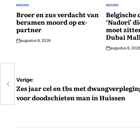
NIEUWS
NIEUWS
GEPLAATST
GEPLAATST
IN
Broer en zus verdacht van
IN
Belgische 
beramen moord op ex-
‘Nadori’ di
partner
moet zitte
Dubai Mal
augustus 6, 2026
augustus 6, 202
Bericht
en
Vorige:
navigatie
Zes jaar cel en tbs met dwangverplegin
voor doodschieten man in Huissen