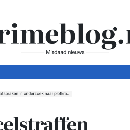
rimeblog.
Misdaad nieuws
nderzoek naar plofkraken in Nederland en Duitsland
celstraffen