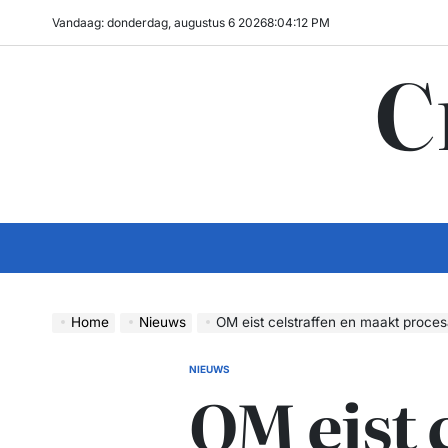
Ga
Vandaag: donderdag, augustus 6 2026
8
:
04
:
12
PM
naar
C
de
inhoud
Home
Nieuws
OM eist celstraffen en maakt procesafspraken in o
NIEUWS
GEPLAATST
OM eist 
IN