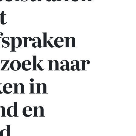
t
fspraken
rzoek naar
en in
nd en
nd