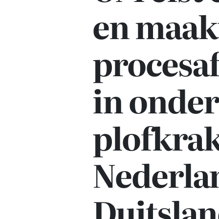
en maak
procesa
in onde
plofkrak
Nederla
Duitsla