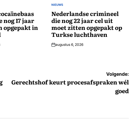
NIEUWS
GEPLAATST
cocaïnebaas
IN
Nederlandse crimineel
e nog 17 jaar
die nog 22 jaar cel uit
n opgepakt in
moet zitten opgepakt op
l
Turkse luchthaven
6
augustus 6, 2026
Volgende:
g
Gerechtshof keurt procesafspraken wél
goed